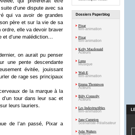
elée, qui préférerait être
 suite d’une dispute avec sa
ré qui va avoir de grandes
Dossiers Paperblog
on père et sur la vie de sa
Pixar
ordre, elle va devoir braver
film-animation
ie et d’une malédiction…
Pixar
film-animation
Kelly Macdonald
Acteurs
dernier, on aurait pu penser
Luna
 sur une pente descendante
Musique
leusement évitée, jouissant
Wall-E
urler de rage ses principaux
film-animation
Emma Thompson
Acteurs
 cerveaux de la marque à la
Billy Connolly
 d’un tour dans leur sac et
Acteurs
sur leurs lauriers.
Les Indestructibles
L
film-animation
Jane Campion
nue de l’an passé, Pixar a
Scénariste-Réalisateur
Julie Walters
Acteurs