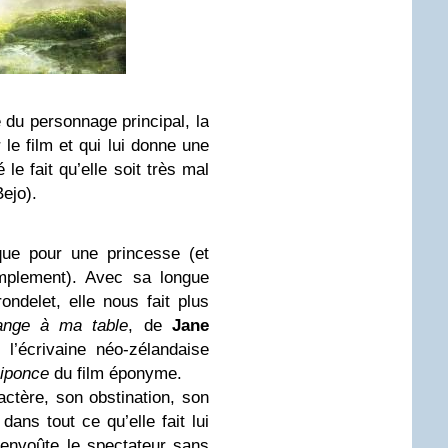
ie du personnage principal, la
 le film et qui lui donne une
le fait qu’elle soit très mal
ejo).
que pour une princesse (et
mplement). Avec sa longue
ndelet, elle nous fait plus
nge à ma table
, de
Jane
 l’écrivaine néo-zélandaise
iponce
du film éponyme.
ctère, son obstination, son
dans tout ce qu’elle fait lui
envoûte le spectateur sans