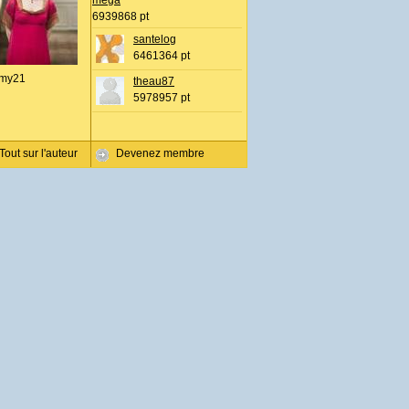
mega
6939868 pt
santelog
6461364 pt
my21
theau87
5978957 pt
Tout sur l'auteur
Devenez membre