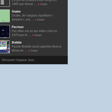
Ce jeu de briques a été conçu en
1985 par Alexei......
Jouez
Snake
Snake, de l'anglais signifiant «
serpent », est......
Jouez
Pacman
Pac-Man est un jeu vidéo créé en
1979 par le......
Jouez
Bubble
Puzzle Bobble aussi appelée Bust-a-
Move en......
Jouez
Découvrir l'espace Jeux