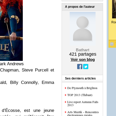
A propos de l’auteur
Ro
Bathart
421
partages
Voir son blog
Mark Andrews
 Chapman, Steve Purcell et
Ses derniers articles
ald, Billy Connolly, Emma
De Plymouth à Brighton
TOP 2013 (Thibaut)
Live report Autumn Falls
2013
i d’Écosse, est une jeune
Arts Meetik – Rencontres
électroniques rurales