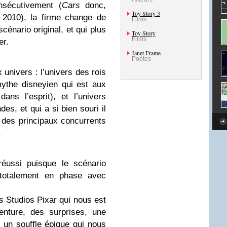
nsécutivement (
Cars
donc,
Toy Story 3
2010), la firme change de
Films
cénario original, et qui plus
Toy Story
Films
er.
Janet Frame
Poètes
 univers : l’univers des rois
ythe disneyien qui est aux
ans l’esprit), et l’univers
es, et qui a si bien souri il
des principaux concurrents
.
réussi puisque le scénario
t totalement en phase avec
s Studios Pixar qui nous est
venture, des surprises, une
 un souffle épique qui nous