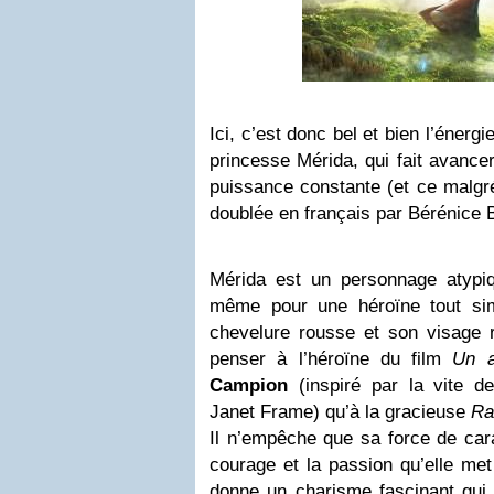
Ici, c’est donc bel et bien l’énerg
princesse Mérida, qui fait avancer
puissance constante (et ce malgré 
doublée en français par Bérénice B
Mérida est un personnage atypi
même pour une héroïne tout si
chevelure rousse et son visage ro
penser à l’héroïne du film
Un a
Campion
(inspiré par la vite de
Janet Frame) qu’à la gracieuse
Ra
Il n’empêche que sa force de cara
courage et la passion qu’elle met 
donne un charisme fascinant qui 