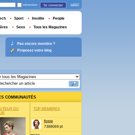
mémorisez
oublié?
Se connecter
ech
Sport
Insolite
People
ières
Sexo
Tous les Magazines
Pas encore membre ?
Proposez votre blog
ES COMMUNAUTÉS
AUTEUR DU
TOP MEMBRES
UR
flopie
7388069 pt