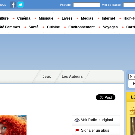
nous
Pseudo
Mot de passe
lture
Cinéma
Musique
Livres
Medias
Internet
High-T
ôté Femmes
Santé
Cuisine
Environnement
Voyages
Carr
Jeux
Les Auteurs
L
L’
JO
Voir l'article original
Signaler un abus