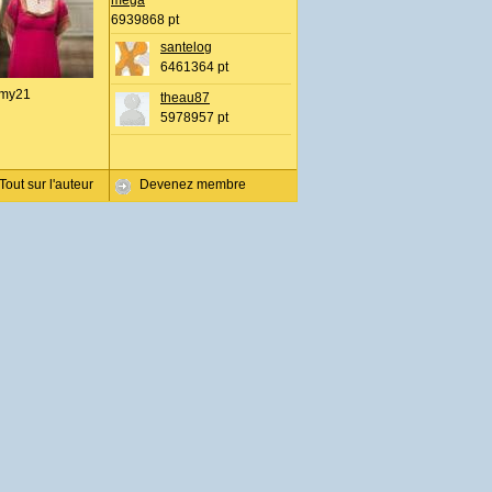
mega
6939868 pt
santelog
6461364 pt
my21
theau87
5978957 pt
Tout sur l'auteur
Devenez membre