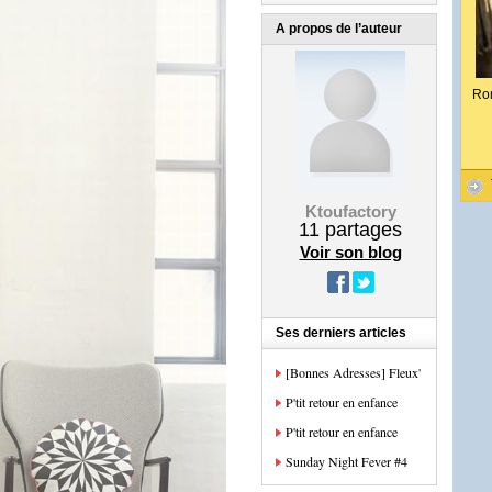
A propos de l’auteur
Ro
Ktoufactory
11
partages
Voir son blog
Ses derniers articles
[Bonnes Adresses] Fleux'
P'tit retour en enfance
P'tit retour en enfance
Sunday Night Fever #4