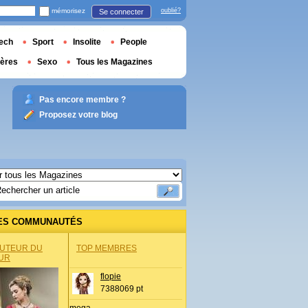
mémorisez
oublié?
Se connecter
ech
Sport
Insolite
People
ières
Sexo
Tous les Magazines
Pas encore membre ?
Proposez votre blog
ES COMMUNAUTÉS
AUTEUR DU
TOP MEMBRES
UR
flopie
7388069 pt