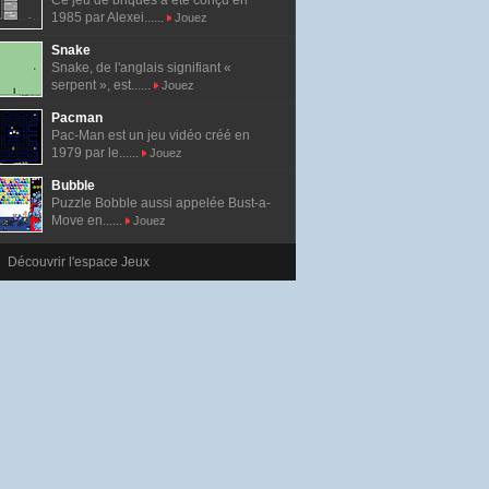
Ce jeu de briques a été conçu en
1985 par Alexei......
Jouez
Snake
Snake, de l'anglais signifiant «
serpent », est......
Jouez
Pacman
Pac-Man est un jeu vidéo créé en
1979 par le......
Jouez
Bubble
Puzzle Bobble aussi appelée Bust-a-
Move en......
Jouez
Découvrir l'espace Jeux