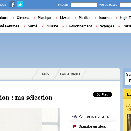
nous
Pseudo
Mot de passe
lture
Cinéma
Musique
Livres
Medias
Internet
High-T
ôté Femmes
Santé
Cuisine
Environnement
Voyages
Carr
Jeux
Les Auteurs
ion : ma sélection
L
L’
JO
Voir l'article original
Signaler un abus