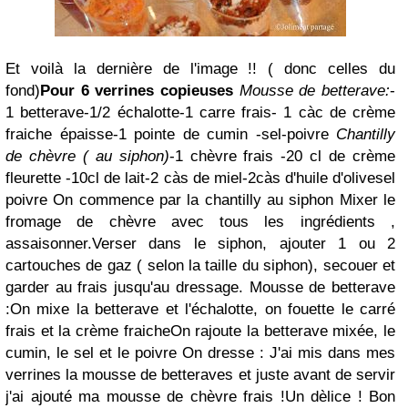
Et voilà la dernière de l'image !! ( donc celles du
fond)
Pour 6 verrines copieuses
Mousse de betterave:
-
1 betterave-1/2 échalotte-1 carre frais- 1 càc de crème
fraiche épaisse-1 pointe de cumin -sel-poivre
Chantilly
de chèvre ( au siphon)
-1 chèvre frais -20 cl de crème
fleurette -10cl de lait-2 càs de miel-2càs d'huile d'olivesel
poivre On commence par la chantilly au siphon Mixer le
fromage de chèvre avec tous les ingrédients ,
assaisonner.Verser dans le siphon, ajouter 1 ou 2
cartouches de gaz ( selon la taille du siphon), secouer et
garder au frais jusqu'au dressage. Mousse de betterave
:On mixe la betterave et l'échalotte, on fouette le carré
frais et la crème fraicheOn rajoute la betterave mixée, le
cumin, le sel et le poivre On dresse : J'ai mis dans mes
verrines la mousse de betteraves et juste avant de servir
j'ai ajouté ma mousse de chèvre frais !Un dèlice ! Bon