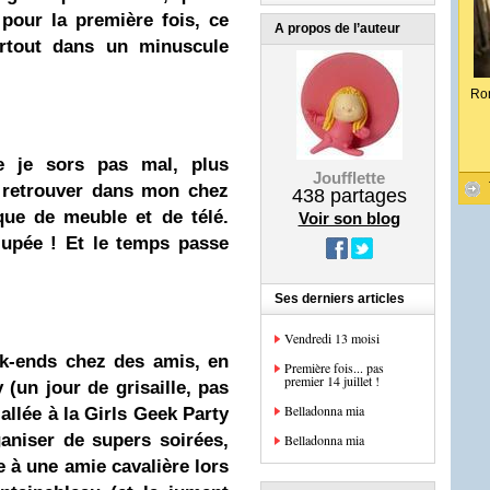
pour la première fois, ce
A propos de l’auteur
urtout dans un minuscule
Ro
ue je sors pas mal, plus
Joufflette
e retrouver dans mon chez
438
partages
ue de meuble et de télé.
Voir son blog
cupée ! Et le temps passe
Ses derniers articles
Vendredi 13 moisi
eek-ends chez des amis, en
Première fois... pas
premier 14 juillet !
y (un jour de grisaille, pas
Belladonna mia
 allée à la Girls Geek Party
aniser de supers soirées,
Belladonna mia
nce à une amie cavalière lors