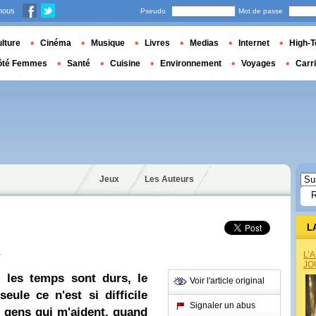
nous
Pseudo
Mot de passe
lture
Cinéma
Musique
Livres
Medias
Internet
High-T
ôté Femmes
Santé
Cuisine
Environnement
Voyages
Carr
Jeux
Les Auteurs
L
e
L’
JO
i les temps sont durs, le
Voir l'article original
eule ce n'est si difficile
Signaler un abus
s gens qui m'aident, quand