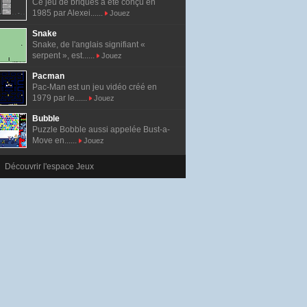
Ce jeu de briques a été conçu en
1985 par Alexei......
Jouez
Snake
Snake, de l'anglais signifiant «
serpent », est......
Jouez
Pacman
Pac-Man est un jeu vidéo créé en
1979 par le......
Jouez
Bubble
Puzzle Bobble aussi appelée Bust-a-
Move en......
Jouez
Découvrir l'espace Jeux