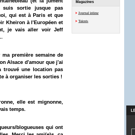
ntainebleau (et la jument
Magazines
e suis sortie jusque pas
Journal intime
oi, qui est à Paris et que
Talents
oir Kheiron à l'Européen et
, je vais aller voir Jeff
..
r ma première semaine de
on Alsace d'amour que j'ai
à trouvé une location pas
te à organiser les sorties !
ronne, elle est mignonne,
vais temps.
L
ogueurs/blogueuses qui ont
les. Merci les ami(e)s, ça