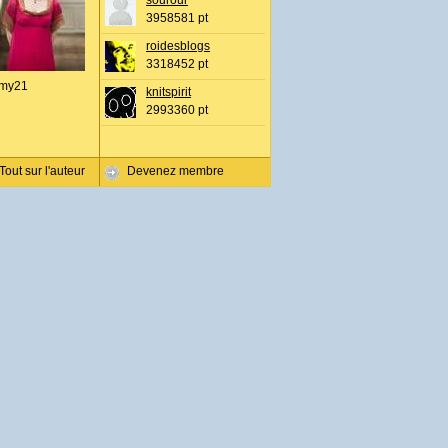
sourour
3958581 pt
roidesblogs
3318452 pt
my21
knitspirit
2993360 pt
Tout sur l'auteur
Devenez membre