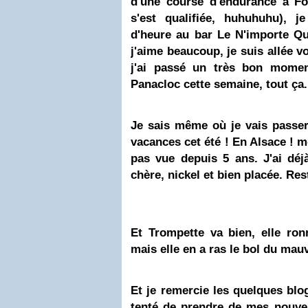
d'une course d'endurance à Fo
s'est qualifiée, huhuhuhu), j
d'heure au bar Le N'importe Qu
j'aime beaucoup, je suis allée v
j'ai passé un très bon moment
Panacloc cette semaine, tout ça.
Je sais même où je vais passe
vacances cet été ! En Alsace ! m
pas vue depuis 5 ans. J'ai déj
chère, nickel et bien placée. Res
Et Trompette va bien, elle ron
mais elle en a ras le bol du mau
Et je remercie les quelques bl
tenté de prendre de mes nouvel