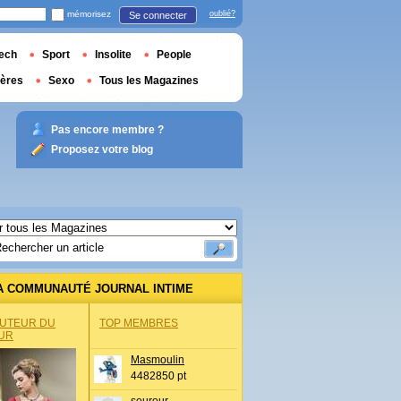
mémorisez
oublié?
Se connecter
ech
Sport
Insolite
People
ières
Sexo
Tous les Magazines
Pas encore membre ?
Proposez votre blog
A COMMUNAUTÉ JOURNAL INTIME
AUTEUR DU
TOP MEMBRES
UR
Masmoulin
4482850 pt