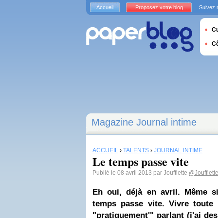
Accueil
Proposez votre blog
Suivez 
Cu
C
Magazine Journal intime
ACCUEIL
›
TALENTS
›
JOURNAL INTIME
Le temps passe vite
Publié le 08 avril 2013 par Joufflette
@Joufflett
Eh oui, déjà en avril. Même s
temps passe vite. Vivre toute s
"pratiquement'" parlant (j'ai de