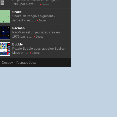
Ce jeu de briques a été conçu en
1985 par Alexei......
Jouez
Snake
Snake, de l'anglais signifiant «
serpent », est......
Jouez
Pacman
Pac-Man est un jeu vidéo créé en
1979 par le......
Jouez
Bubble
Puzzle Bobble aussi appelée Bust-a-
Move en......
Jouez
Découvrir l'espace Jeux