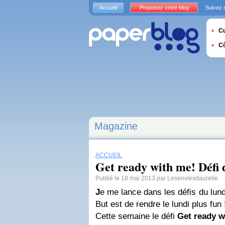
Accueil
Proposez votre blog
Suivez 
Cu
C
Magazine
ACCUEIL
Get ready with me! Défi 
Publié le 18 mai 2013 par Lesenviesdaurelie
J
e me lance dans les défis du lun
But est de rendre le lundi plus fun 
Cette semaine le défi
Get ready w