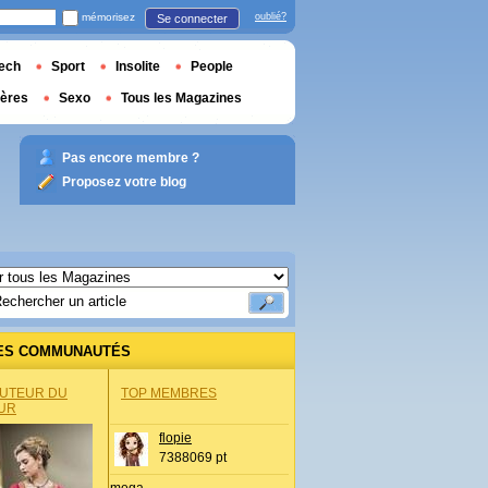
mémorisez
oublié?
Se connecter
ech
Sport
Insolite
People
ières
Sexo
Tous les Magazines
Pas encore membre ?
Proposez votre blog
ES COMMUNAUTÉS
AUTEUR DU
TOP MEMBRES
UR
flopie
7388069 pt