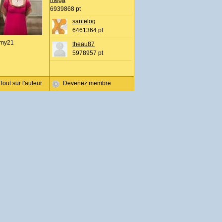
mega
6939868 pt
santelog
6461364 pt
my21
theau87
5978957 pt
Tout sur l'auteur
Devenez membre