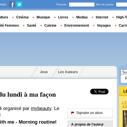
nous
Pseudo
Mot de passe
lture
Cinéma
Musique
Livres
Medias
Internet
High-T
ôté Femmes
Santé
Cuisine
Environnement
Voyages
Carr
Jeux
Les Auteurs
du lundi à ma façon
L
L’
JO
di organisé par
mybeauty
. Le
Signaler un abus
!
ith me - Morning routine!
A propos de l’auteur