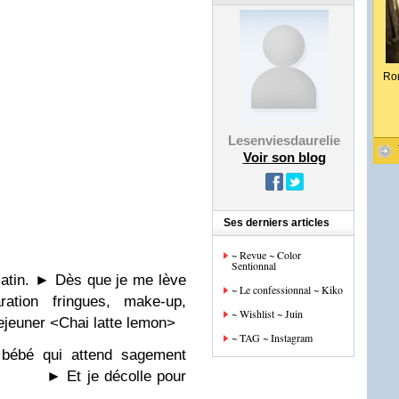
Ro
Lesenviesdaurelie
Voir son blog
Ses derniers articles
~ Revue ~ Color
Sentionnal
atin.
►
Dès que je me lève
~ Le confessionnal ~ Kiko
ration fringues, make-up,
~ Wishlist ~ Juin
 dejeuner <Chai latte lemon>
~ TAG ~ Instagram
 bébé qui attend sagement
►
Et je décolle pour