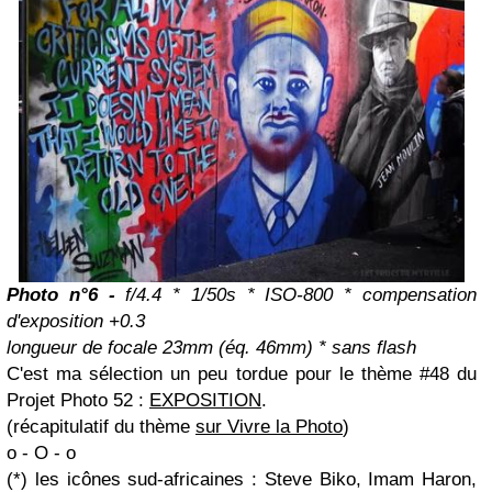
Photo n°6 -
f/4.4 * 1/50s * ISO-800 * compensation
d'exposition +0.3
longueur de focale 23mm (éq. 46mm) * sans flash
C'est ma sélection un peu tordue pour le thème #48 du
Projet Photo 52 :
EXPOSITION
.
(récapitulatif du thème
sur Vivre la Photo
)
o - O - o
(*) les icônes sud-africaines : Steve Biko, Imam Haron,