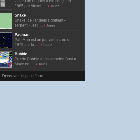
Ce jeu de briques a été conçu en
1985 par Alexei......
Jouez
Snake
Snake, de l'anglais signifiant «
serpent », est......
Jouez
Pacman
Pac-Man est un jeu vidéo créé en
1979 par le......
Jouez
Bubble
Puzzle Bobble aussi appelée Bust-a-
Move en......
Jouez
Découvrir l'espace Jeux