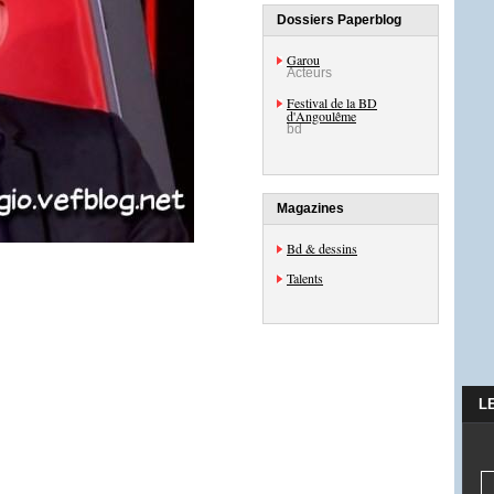
Dossiers Paperblog
Garou
Acteurs
Festival de la BD
d'Angoulême
bd
Magazines
Bd & dessins
Talents
L