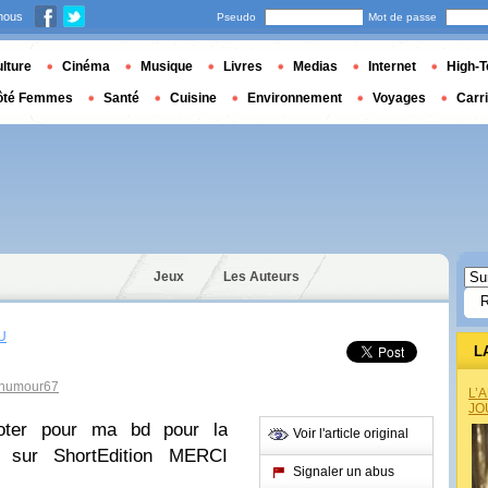
nous
Pseudo
Mot de passe
lture
Cinéma
Musique
Livres
Medias
Internet
High-T
ôté Femmes
Santé
Cuisine
Environnement
Voyages
Carr
Jeux
Les Auteurs
U
L
humour67
L’
JO
ter pour ma bd pour la
Voir l'article original
sur ShortEdition MERCI
Signaler un abus