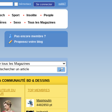
mémorisez
oublié?
Se connecter
ech
Sport
Insolite
People
ières
Sexo
Tous les Magazines
Pas encore membre ?
Proposez votre blog
A COMMUNAUTÉ BD & DESSINS
AUTEUR DU
TOP MEMBRES
UR
Masmoulin
4482850 pt