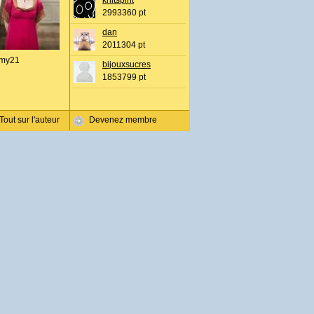
knitspirit
2993360 pt
dan
2011304 pt
my21
bijouxsucres
1853799 pt
Tout sur l'auteur
Devenez membre