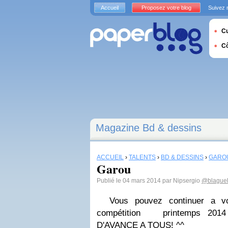
Accueil
Proposez votre blog
Suivez 
Cu
C
Magazine Bd & dessins
ACCUEIL
›
TALENTS
›
BD & DESSINS
›
GARO
Garou
Publié le 04 mars 2014 par Nipsergio
@blague
Vous pouvez continuer a vo
compétition printemps 2014 
D'AVANCE A TOUS! ^^