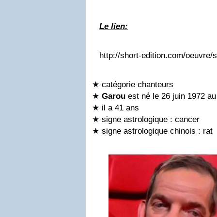
Le lien:
http://short-edition.com/oeuvre/s
★
catégorie chanteurs
★
Garou
est né le 26 juin 1972 a
★
il a 41 ans
★
signe astrologique : cancer
★
signe astrologique chinois : rat