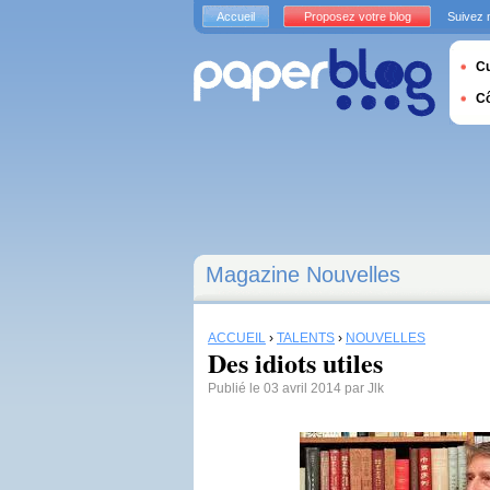
Accueil
Proposez votre blog
Suivez 
Cu
C
Magazine Nouvelles
ACCUEIL
›
TALENTS
›
NOUVELLES
Des idiots utiles
Publié le 03 avril 2014 par Jlk