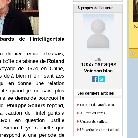
A propos de l’auteur
Ro
rds de l'intelligentsia
n dernier recueil d’essais,
Jlk
n boîte carabinée de
Roland
1055
partages
oyage de 1974 en Chine,
Voir son blog
s déjà bien ri en lisant
Les
qui en donne une relation
mple quand je ne sais plus
Ses derniers articles
tuels se demande pourquoi
le
Le point de vue du chat
uoi
Philippe Sollers
répond,
aution de l’intelligentsia
Au tour du corps
voir en question justifie
Carnets du veilleur
 Simon Leys rappelle que
Un verbe de vibrant cristal
correspond à une période de