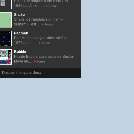
Ce jeu de briques a été conçu en
1985 par Alexei......
Jouez
Snake
Snake, de l'anglais signifiant «
serpent », est......
Jouez
Pacman
Pac-Man est un jeu vidéo créé en
1979 par le......
Jouez
Bubble
Puzzle Bobble aussi appelée Bust-a-
Move en......
Jouez
Découvrir l'espace Jeux