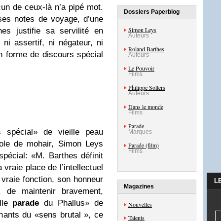
un de ceux-là n’a pipé mot.
Dossiers Paperblog
ses notes de voyage, d’une
Simon Leys
es justifie sa servilité en
Auteurs
i assertif, ni négateur, ni
Roland Barthes
en forme de discours spécial
Auteurs
Le Pouvoir
Films
Philippe Sollers
Auteurs
Dans le monde
Films
Parade
 spécial» de vieille peau
Marques
tole de mohair, Simon Leys
Parade (film)
Films
pécial: «M. Barthes définit
vraie place de l’intellectuel
vraie fonction, son honneur
L
Magazines
il, de maintenir bravement,
elle
parade
du Phallus» de
Nouvelles
nants du «sens brutal », ce
Talents