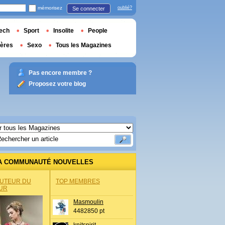
mémorisez
oublié?
Se connecter
ech
Sport
Insolite
People
ières
Sexo
Tous les Magazines
Pas encore membre ?
Proposez votre blog
A COMMUNAUTÉ NOUVELLES
AUTEUR DU
TOP MEMBRES
UR
Masmoulin
4482850 pt