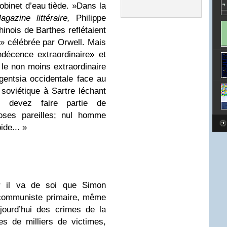
obinet d’eau tiède. »
Dans la
agazine littéraire,
Philippe
hinois de Barthes reflétaient
» célébrée par Orwell. Mais
décence extraordinaire» et
 le non moins extraordinaire
igentsia occidentale face au
oviétique à Sartre léchant
 devez faire partie de
oses pareilles; nul homme
ide... »
r il va de soi que Simon
icommuniste primaire, même
ourd’hui des crimes de la
es de milliers de victimes,