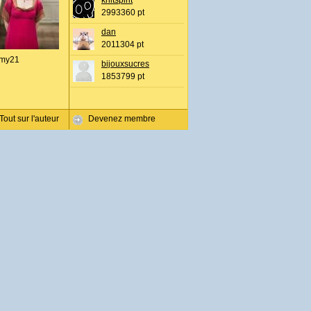
knitspirit
2993360 pt
dan
2011304 pt
my21
bijouxsucres
1853799 pt
Tout sur l'auteur
Devenez membre