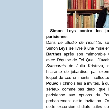
Simon Leys
contre les joba
parisienne.
Dans
Le Studio de l’inutilité
, so
Simon Leys se livre à une mise e
Barthes
après son mémorable v
avec l’équipe de Tel Quel. J’avai
Samouraïs
de Julia Kristeva, 
hilarante de jobardise, par exe
lequel de ces éminents intellec
Pouvoir
chinois les a invités, à q
sérieux comme pas deux, que la c
parisienne aux options du Pou
probablement cette invitation...
Or
cette excursion d’idiots utiles 