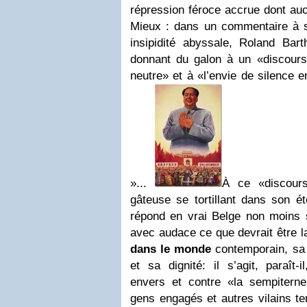
répression féroce accrue dont auc
Mieux : dans un commentaire à 
insipidité abyssale, Roland Barth
donnant du galon à un «discours n
neutre» et à «l’envie de silence 
»...
À ce «discours
gâteuse se tortillant dans son é
répond en vrai Belge non moins s
avec audace ce que devrait être la 
dans le monde
contemporain, sa 
et sa dignité: il s’agit, paraît-
envers et contre «la sempitern
gens engagés et autres vilains te