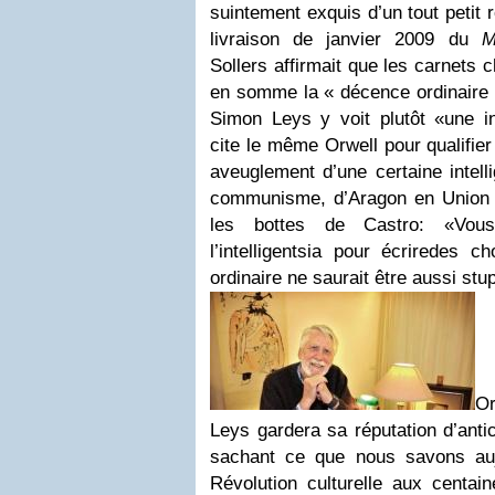
suintement exquis d’un tout petit r
livraison de janvier 2009 du
M
Sollers affirmait que les carnets c
en somme la « décence ordinaire 
Simon Leys y voit plutôt «une in
cite le même Orwell pour qualifier
aveuglement d’une certaine intell
communisme, d’Aragon en Union s
les bottes de Castro: «Vous
l’intelligentsia pour écrire
des ch
ordinaire ne saurait être aussi stup
O
Leys gardera sa réputation d’ant
sachant ce que nous savons auj
Révolution culturelle aux centain