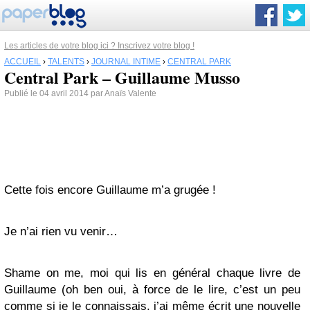
Les articles de votre blog ici ? Inscrivez votre blog !
ACCUEIL
›
TALENTS
›
JOURNAL INTIME
›
CENTRAL PARK
Central Park – Guillaume Musso
Publié le 04 avril 2014 par Anaïs Valente
Cette fois encore Guillaume m’a grugée !
Je n’ai rien vu venir…
Shame on me, moi qui lis en général chaque livre de
Guillaume (oh ben oui, à force de le lire, c’est un peu
comme si je le connaissais, j’ai même écrit une nouvelle