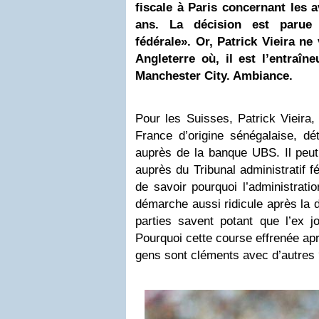
fiscale à Paris concernant les a
ans. La décision est parue 
fédérale». Or,
Patrick Vieira
ne 
Angleterre où, il est l’entraî
Manchester
City. Ambiance.
Pour les Suisses, Patrick Vieira, 
France d’origine sénégalaise, dé
auprès de la banque UBS. Il peut 
auprès du Tribunal administratif f
de savoir pourquoi l’administratio
démarche aussi ridicule après la 
parties savent potant que l’ex j
Pourquoi cette course effrenée ap
gens sont cléments avec d’autres