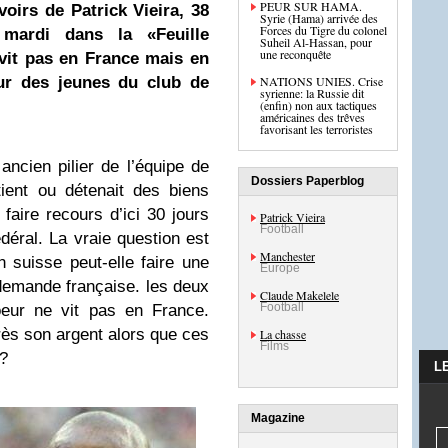
PEUR SUR HAMA.
voirs de Patrick Vieira, 38
Syrie (Hama) arrivée des
Forces du Tigre du colonel
mardi dans la «Feuille
Suheil Al-Hassan, pour
une reconquête
vit pas en France mais en
neur des jeunes du club de
NATIONS UNIES. Crise
syrienne: la Russie dit
(enfin) non aux tactiques
américaines des trêves
favorisant les terroristes
ancien pilier de l’équipe de
Dossiers Paperblog
tient ou détenait des biens
faire recours d’ici 30 jours
Patrick Vieira
Football
édéral. La vraie question est
Manchester
n suisse peut-elle faire une
Europe
demande française. les deux
Claude Makelele
Football
oeur ne vit pas en France.
rès son argent alors que ces
La chasse
Films
 ?
L
Magazine