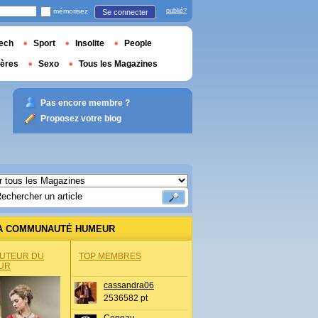
mémorisez
oublié?
Se connecter
ech
Sport
Insolite
People
ières
Sexo
Tous les Magazines
Pas encore membre ?
Proposez votre blog
A COMMUNAUTÉ HUMEUR
AUTEUR DU
TOP MEMBRES
UR
cassandra06
2536582 pt