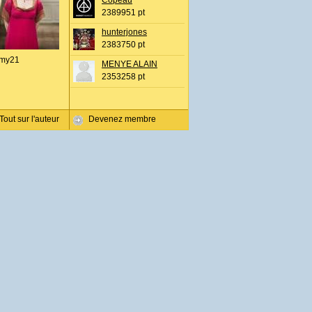
Copeau
2389951 pt
hunterjones
2383750 pt
my21
MENYE ALAIN
2353258 pt
Tout sur l'auteur
Devenez membre