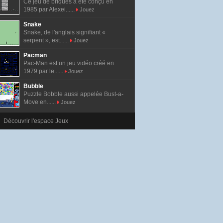
Ce jeu de briques a été conçu en
1985 par Alexei......
Jouez
Snake
Snake, de l'anglais signifiant «
serpent », est......
Jouez
Pacman
Pac-Man est un jeu vidéo créé en
1979 par le......
Jouez
Bubble
Puzzle Bobble aussi appelée Bust-a-
Move en......
Jouez
Découvrir l'espace Jeux