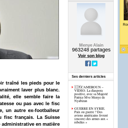
Ro
Menye Alain
963248
partages
Voir son blog
Ses derniers articles
r traîné les pieds pour le
🇨🇲CAMEROUN –
vraiment laver plus blanc.
VIDEO. La diaspora
positive, avec sa Majesté
lité, elle semble faire
la
Patrice Mve Menye de
Nyabizan
atesse ou pas avec le fisc
GUERRE EN SYRIE.
e, un autre ex-footballeur
Paix ou guerre ? Des
avions américains livrent
u fisc français. La Suisse
(encore) des armes aux «
rebelles »
e administrative en matière