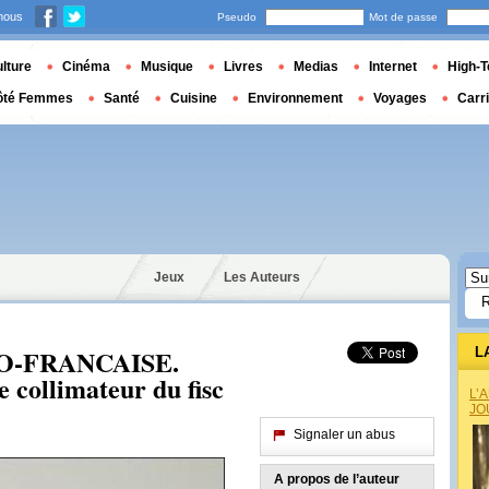
nous
Pseudo
Mot de passe
lture
Cinéma
Musique
Livres
Medias
Internet
High-T
ôté Femmes
Santé
Cuisine
Environnement
Voyages
Carr
Jeux
Les Auteurs
O-FRANCAISE.
L
e collimateur du fisc
L’
JO
Signaler un abus
A propos de l’auteur