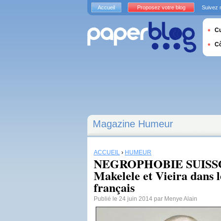
Accueil
Proposez votre blog
Suivez 
Cu
C
Magazine Humeur
ACCUEIL
›
HUMEUR
NEGROPHOBIE SUISS
Makelele et Vieira dans l
français
Publié le 24 juin 2014 par Menye Alain