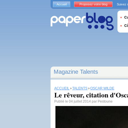
Accueil
Proposez votre blog
Suivez 
Cu
C
Magazine Talents
ACCUEIL
›
TALENTS
›
OSCAR WILDE
Le rêveur, citation d'Os
Publié le 04 juillet 2014 par Pestoune