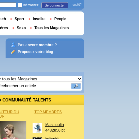
mémorisez
oublié?
Se connecter
ech
Sport
Insolite
People
ières
Sexo
Tous les Magazines
Pas encore membre ?
Proposez votre blog
A COMMUNAUTÉ TALENTS
AUTEUR DU
TOP MEMBRES
UR
Masmoulin
4482850 pt