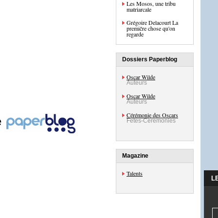
Les Mosos, une tribu
matriarcale
Grégoire Delacourt La
premičre chose qu'on
regarde
Dossiers Paperblog
Oscar Wilde
Auteurs
Oscar Wilde
Auteurs
Cérémonie des Oscars
e
Fêtes-Cérémonies
Magazine
Talents
L