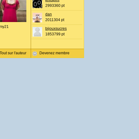
knitspirit
2993360 pt
dan
2011304 pt
my21
bijouxsucres
1853799 pt
Tout sur l'auteur
Devenez membre