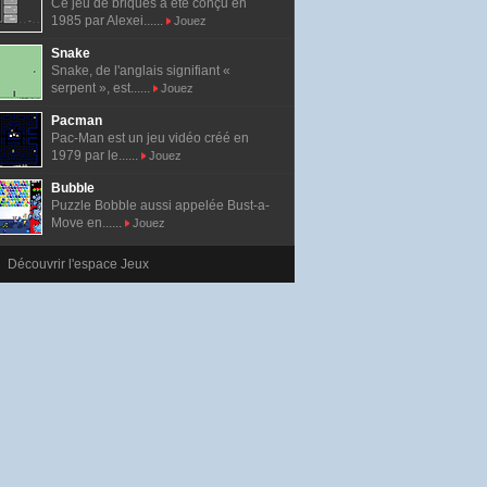
Ce jeu de briques a été conçu en
1985 par Alexei......
Jouez
Snake
Snake, de l'anglais signifiant «
serpent », est......
Jouez
Pacman
Pac-Man est un jeu vidéo créé en
1979 par le......
Jouez
Bubble
Puzzle Bobble aussi appelée Bust-a-
Move en......
Jouez
Découvrir l'espace Jeux