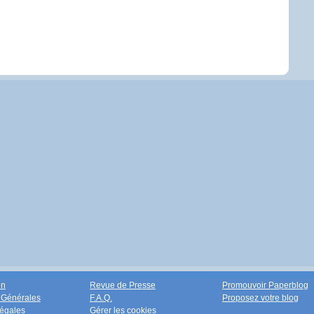
on
Revue de Presse
Promouvoir Paperblog
 Générales
F.A.Q.
Proposez votre blog
égales
Gérer les cookies