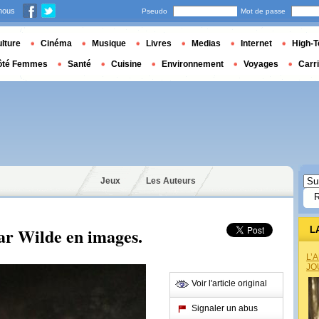
nous
Pseudo
Mot de passe
lture
Cinéma
Musique
Livres
Medias
Internet
High-T
ôté Femmes
Santé
Cuisine
Environnement
Voyages
Carr
Jeux
Les Auteurs
car Wilde en images.
L
L’
JO
Voir l'article original
Signaler un abus