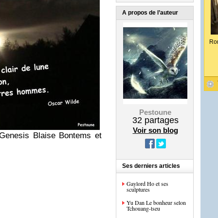
A propos de l’auteur
Ro
Pestoune
32
partages
Voir son blog
 Genesis
Blaise Bontems et
Ses derniers articles
Gaylord Ho et ses
sculptures
Yu Dan Le bonheur selon
Tchouang-tseu