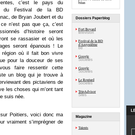
rentes, c’est le pays du
bilan
, du Festival de la BD
gnac, de Bryan Joubert et du
Dossiers Paperblog
 ce n’est pas que ça, c’est
Fort Boyard
sionnés d’histoire seront
télévision
ont se rassasier et où les
Festival de la BD
d'Angoulême
ages seront épanouis ! Le
bd
région où il fait bon vivre
Google
que pour la douceur de ses
Sociétés
vous faire ressentir cette
Google
Sociétés
ste un blog qui je trouve à
Le Routard
terviewant des pictaviens de
Sociétés
ve les choses qui m’ont tant
TripAdvisor
Sites
je suis née.
L
 sur Poitiers, voici donc ma
Magazine
our vraiment s’imprégner de
Talents