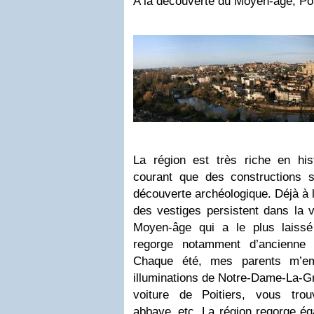
A la découverte du Moyen-âge, Poit
La région est très riche en histo
courant que des constructions s
découverte archéologique. Déjà à l’an
des vestiges persistent dans la v
Moyen-âge qui a le plus laissé
regorge notamment d’ancienne 
Chaque été, mes parents m’e
illuminations de Notre-Dame-La-G
voiture de Poitiers, vous trou
abbaye..etc. La région regorge ég