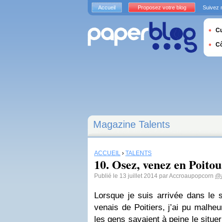
Accueil
Proposez votre blog
Suivez 
Cu
C
Magazine Talents
ACCUEIL
›
TALENTS
10. Osez, venez en Poito
Publié le 13 juillet 2014 par Accroaupopcorn
@a
Lorsque je suis arrivée dans le s
venais de Poitiers, j’ai pu malhe
les gens savaient à peine le situer 