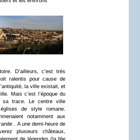
iers et les environs
ire. D’ailleurs, c’est très
oit ralentis pour cause de
tiquité, la ville existait, et
ille. Mais c’est l’époque du
 sa trace. Le centre ville
églises de style romane.
mmenaient notamment aux
rande . A une demi-heure de
verez plusieurs châteaux,
alement de légendes (la fée