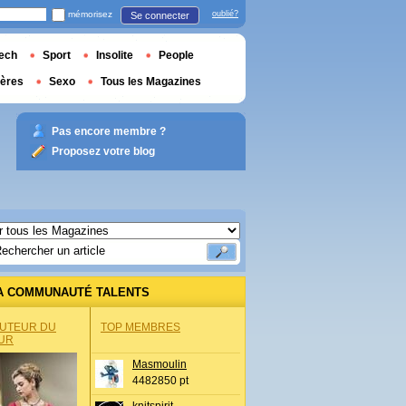
mémorisez
oublié?
Se connecter
ech
Sport
Insolite
People
ières
Sexo
Tous les Magazines
Pas encore membre ?
Proposez votre blog
A COMMUNAUTÉ TALENTS
AUTEUR DU
TOP MEMBRES
UR
Masmoulin
4482850 pt