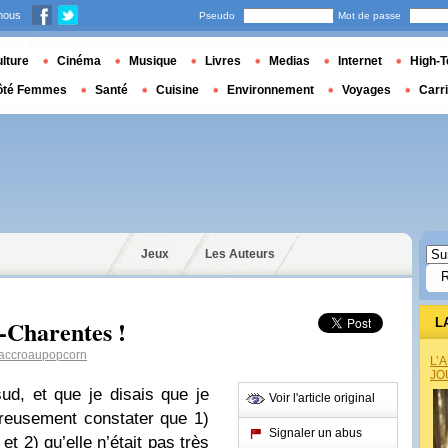
nous
Pseudo
Mot de passe
lture
Cinéma
Musique
Livres
Medias
Internet
High-T
ôté Femmes
Santé
Cuisine
Environnement
Voyages
Carr
Jeux
Les Auteurs
u-Charentes !
L
ccroaupopcorn
L’
JO
ud, et que je disais que je
Voir l'article original
ureusement constater que 1)
Signaler un abus
et 2) qu’elle n’était pas très