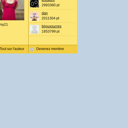
knitspirit
2993360 pt
dan
2011304 pt
my21
bijouxsucres
1853799 pt
Tout sur l'auteur
Devenez membre