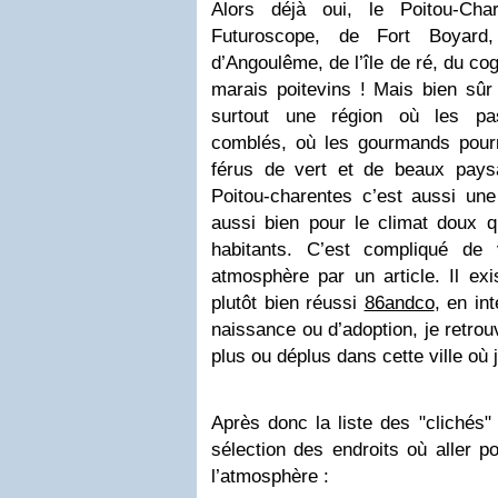
Alors déjà oui, le Poitou-Cha
Futuroscope, de Fort Boyard
d’Angoulême, de l’île de ré, du co
marais poitevins ! Mais bien sûr
surtout une région où les pas
comblés, où les gourmands pourr
férus de vert et de beaux pays
Poitou-charentes c’est aussi une 
aussi bien pour le climat doux 
habitants. C’est compliqué de 
atmosphère par un article. Il exi
plutôt bien réussi
86andco
, en in
naissance ou d’adoption, je retrou
plus ou déplus dans cette ville où 
Après donc la liste des "clichés"
sélection des endroits où aller p
l’atmosphère :