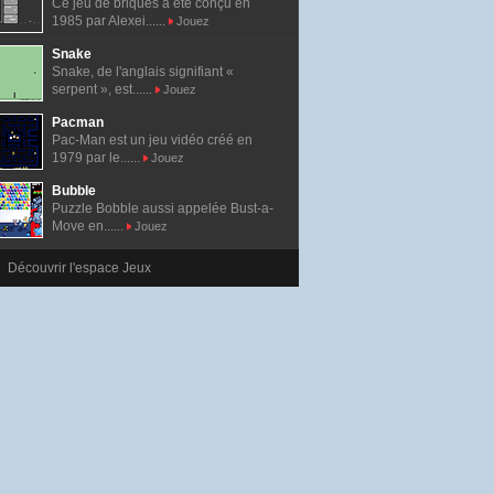
Ce jeu de briques a été conçu en
1985 par Alexei......
Jouez
Snake
Snake, de l'anglais signifiant «
serpent », est......
Jouez
Pacman
Pac-Man est un jeu vidéo créé en
1979 par le......
Jouez
Bubble
Puzzle Bobble aussi appelée Bust-a-
Move en......
Jouez
Découvrir l'espace Jeux