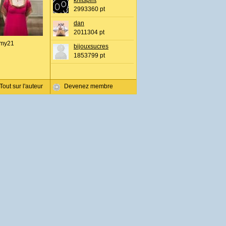
knitspirit
2993360 pt
dan
2011304 pt
my21
bijouxsucres
1853799 pt
Tout sur l'auteur
Devenez membre