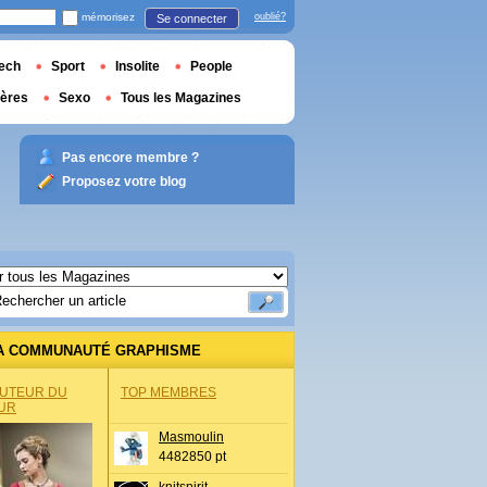
mémorisez
oublié?
Se connecter
ech
Sport
Insolite
People
ières
Sexo
Tous les Magazines
Pas encore membre ?
Proposez votre blog
A COMMUNAUTÉ GRAPHISME
AUTEUR DU
TOP MEMBRES
UR
Masmoulin
4482850 pt