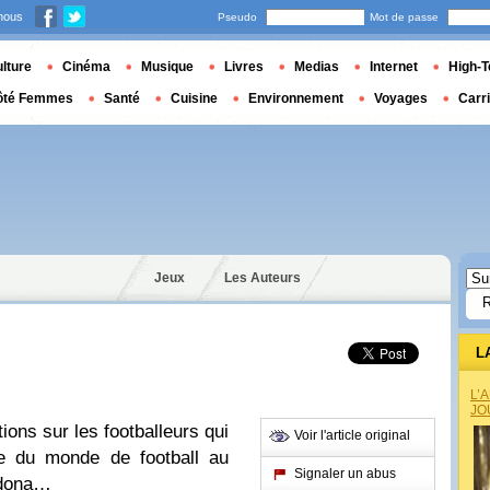
nous
Pseudo
Mot de passe
lture
Cinéma
Musique
Livres
Medias
Internet
High-T
ôté Femmes
Santé
Cuisine
Environnement
Voyages
Carr
Jeux
Les Auteurs
L
L’
JO
ions sur les footballeurs qui
Voir l'article original
pe du monde de football au
Signaler un abus
adona…