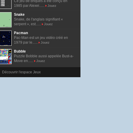
Ce jeu de briques a été conçu en
1985 par Alexei......
Jouez
Snake
Snake, de l'anglais signifiant «
serpent », est......
Jouez
Pacman
Pac-Man est un jeu vidéo créé en
1979 par le......
Jouez
Bubble
Puzzle Bobble aussi appelée Bust-a-
Move en......
Jouez
Découvrir l'espace Jeux