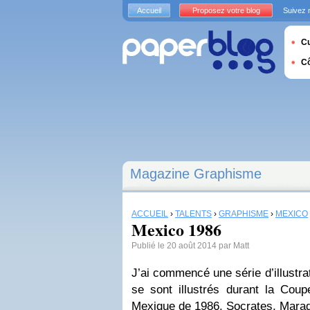
Accueil
Proposez votre blog
Suivez 
Cu
C
Magazine Graphisme
ACCUEIL
›
TALENTS
›
GRAPHISME
›
MEXICO
Mexico 1986
Publié le 20 août 2014 par Matt
J’ai commencé une série d’illustrat
se sont illustrés durant la Cou
Mexique de 1986. Socrates, Mar