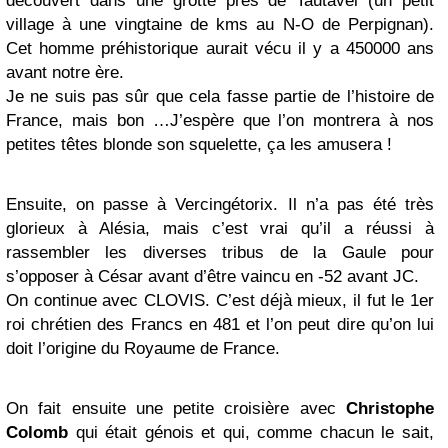
découvert dans une grotte près de Tautavel (un petit
village à une vingtaine de kms au N-O de Perpignan).
Cet homme préhistorique aurait vécu il y a 450000 ans
avant notre ère.
Je ne suis pas sûr que cela fasse partie de l’histoire de
France, mais bon …J’espère que l’on montrera à nos
petites têtes blonde son squelette, ça les amusera !
Ensuite, on passe à Vercingétorix. Il n’a pas été très
glorieux à Alésia, mais c’est vrai qu’il a réussi à
rassembler les diverses tribus de la Gaule pour
s’opposer à César avant d’être vaincu en -52 avant JC.
On continue avec CLOVIS. C’est déjà mieux, il fut le 1er
roi chrétien des Francs en 481 et l’on peut dire qu’on lui
doit l’origine du Royaume de France.
On fait ensuite une petite croisière avec
Christophe
Colomb
qui était génois et qui, comme chacun le sait,