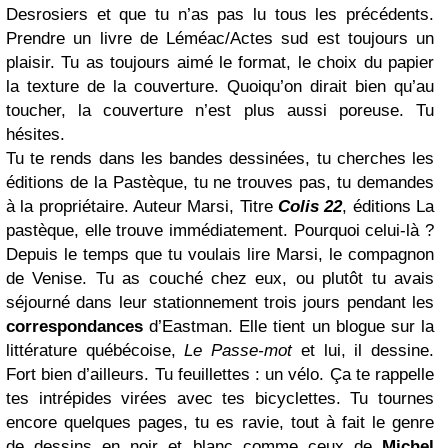
Desrosiers et que tu n’as pas lu tous les précédents.
Prendre un livre de Léméac/Actes sud est toujours un
plaisir. Tu as toujours aimé le format, le choix du papier
la texture de la couverture. Quoiqu’on dirait bien qu’au
toucher, la couverture n’est plus aussi poreuse. Tu
hésites.
Tu te rends dans les bandes dessinées, tu cherches les
éditions de la Pastèque, tu ne trouves pas, tu demandes
à la propriétaire. Auteur Marsi, Titre
Colis 22
, éditions La
pastèque, elle trouve immédiatement. Pourquoi celui-là ?
Depuis le temps que tu voulais lire Marsi, le compagnon
de Venise. Tu as couché chez eux, ou plutôt tu avais
séjourné dans leur stationnement trois jours pendant les
correspondances
d’Eastman. Elle tient un blogue sur la
littérature québécoise,
Le Passe-mot
et lui, il dessine.
Fort bien d’ailleurs. Tu feuillettes : un vélo. Ça te rappelle
tes intrépides virées avec tes bicyclettes. Tu tournes
encore quelques pages, tu es ravie, tout à fait le genre
de dessins en noir et blanc comme ceux de
Michel