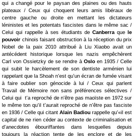
qui a changé pour le paysan des plaines ou des hauts
plateaux / Ceux qui choquent leurs amis libéraux de
centre gauche ou droite en mettant les dictateurs
léninistes et les potentats fascistes dans le même sac /
Celui qui rappelle à ses étudiants de
Canberra
que
le
pouvoir
chinois faisant obstruction à la réception du prix
Nobel de la paix 2010 attribué à Liu Xiaobo avait un
antécédent historique lorsque les nazis empêchèrent
Carl von Ossietzky de se rendre à
Oslo
en 1935 / Celle
qui subit le harcèlement de son dentiste arménien lui
rappelant que la Shoah n’est qu’un écran de fumée visant
à faire oublier son génocide à lui / Ceux qui parlent
Travail de Mémoire non sans préférences sélectives /
Celui qui t’a reproché de n’être pas maoïste en 1972 sur
le même ton qu’il t’aurait reproché de n’être pas fasciste
en 1936 / Celle qui citant
Alain Badiou
rappelle qu’«il est
capital de ne rien céder au contexte de criminalisation et
d’anecdotes ébouriffantes dans lesquelles depuis
toujours la réaction tente de les enclore et de les