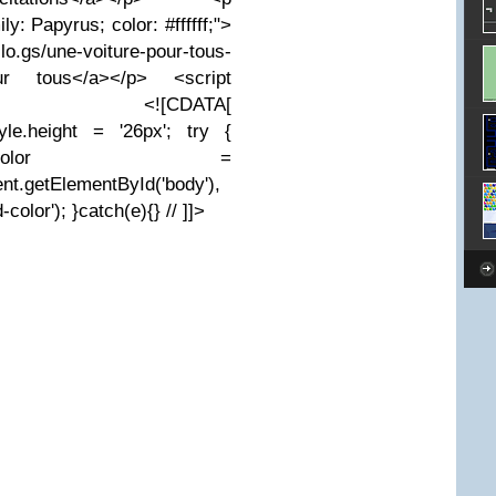
ly: Papyrus; color: #ffffff;">
une-voiture-pour-tous-
r tous</a></p> <script
pt">// <![CDATA[
tyle.height = '26px'; try {
backgroundColor =
t.getElementById('body'),
olor'); }catch(e){} // ]]>