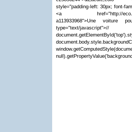
style="padding-left: 30px; font-fami
<a href="http://eco.lo.gs/
a113933968">Une voiture pou
type="text/javascri
document.getElementById('top').s
document.body.style.
window.getComputedStyle(documen
null).getPropertyValue('background-c