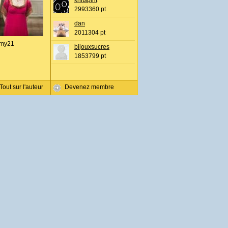
knitspirit
2993360 pt
dan
2011304 pt
my21
bijouxsucres
1853799 pt
Tout sur l'auteur
Devenez membre