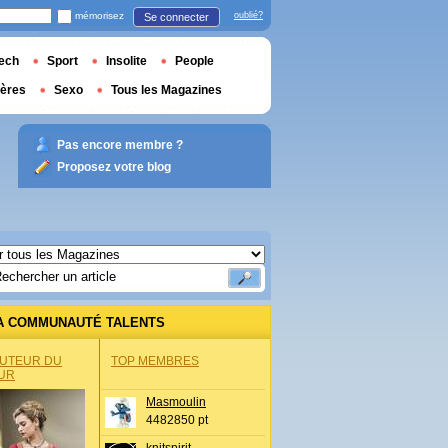
mémorisez
oublié?
Se connecter
ech
Sport
Insolite
People
ières
Sexo
Tous les Magazines
Pas encore membre ?
Proposez votre blog
A COMMUNAUTÉ TALENTS
AUTEUR DU
TOP MEMBRES
UR
Masmoulin
4482850 pt