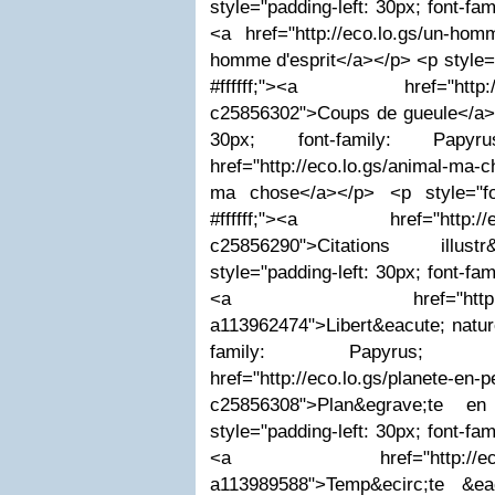
style="padding-left: 30px; font-fami
<a href="http://eco.lo.gs/un-hom
homme d'esprit</a></p> <p style="
#ffffff;"><a href="http://ec
c25856302">Coups de gueule</a></
30px; font-family: Papyru
href="http://eco.lo.gs/animal-ma
ma chose</a></p> <p style="fon
#ffffff;"><a href="http://eco.l
c25856290">Citations illust
style="padding-left: 30px; font-fami
<a href="http://eco.lo.g
a113962474">Libert&eacute; nature
family: Papyrus; co
href="http://eco.lo.gs/planete-en-pe
c25856308">Plan&egrave;te en
style="padding-left: 30px; font-fami
<a href="http://eco.lo.g
a113989588">Temp&ecirc;te &ea