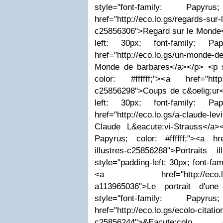
style="font-family: Papyru
href="http://eco.lo.gs/regards-sur
c25856306">Regard sur le Monde<
left: 30px; font-family: Papy
href="http://eco.lo.gs/un-monde-
Monde de barbares</a></p> <p st
color: #ffffff;"><a href="http:/
c25856298">Coups de c&oelig;ur<
left: 30px; font-family: Papy
href="http://eco.lo.gs/a-claude-l
Claude L&eacute;vi-Strauss</a><
Papyrus; color: #ffffff;"><a href=
illustres-c25856288">Portraits i
style="padding-left: 30px; font-fami
<a href="http://eco.lo.gs/l
a113965036">Le portrait d'une
style="font-family: Papyru
href="http://eco.lo.gs/ecolo-citatio
c25856244">&Eacute;colo 