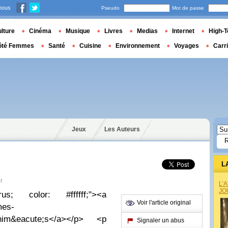
nous
Pseudo
Mot de passe
lture
Cinéma
Musique
Livres
Medias
Internet
High-T
ôté Femmes
Santé
Cuisine
Environnement
Voyages
Carr
Jeux
Les Auteurs
L
r
L’
JO
us; color: #ffffff;"><a
Voir l'article original
mes-
im&eacute;s</a></p> <p
Signaler un abus