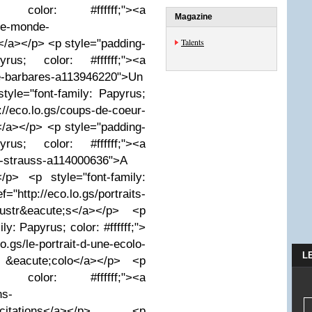
s; color: #ffffff;"><a
Magazine
-le-monde-
Talents
/a></p> <p style="padding-
rus; color: #ffffff;"><a
de-barbares-a113946220">Un
yle="font-family: Papyrus;
/eco.lo.gs/coups-de-coeur-
/a></p> <p style="padding-
rus; color: #ffffff;"><a
evi-strauss-a114000636">A
/p> <p style="font-family:
"http://eco.lo.gs/portraits-
llustr&eacute;s</a></p> <p
ly: Papyrus; color: #ffffff;">
e-portrait-d-une-ecolo-
L
 &eacute;colo</a></p> <p
s; color: #ffffff;"><a
ns-
citations</a></p> <p