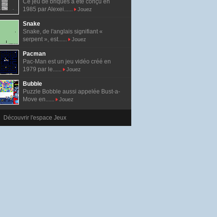
Ce jeu de briques a été conçu en
1985 par Alexei......
Jouez
Snake
Snake, de l'anglais signifiant «
serpent », est......
Jouez
Pacman
Pac-Man est un jeu vidéo créé en
1979 par le......
Jouez
Bubble
Puzzle Bobble aussi appelée Bust-a-
Move en......
Jouez
Découvrir l'espace Jeux