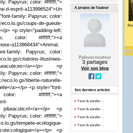
ly: Papyrus; color: #ffffff;">
A propos de l’auteur
me-d-esprit-a113996524">Un
font-family: Papyrus; color:
o.lo.gs/coups-de-gueule-
Ro
p> <p style="padding-left:
s; color: #ffffff;"><a
-chose-a113968434">Animal,
t-family: Papyrus; color:
Ppleversicateur
o.gs/citations-illustrees-
3
partages
r&eacute;es</a></p> <p
Voir son blog
ly: Papyrus; color: #ffffff;">
s/liberte-naturelle-
lle</a></p> <p style="font-
Ses derniers articles
lor: #ffffff;"><a
Vient de paraître ...
ril-
 p&eacute;ril</a></p> <p
Vient de paraître ...
ly: Papyrus; color: #ffffff;">
Vient de paraître ...
s/tempete-ecologique-
Vient de paraître ...
cute;cologique</a></p> <p