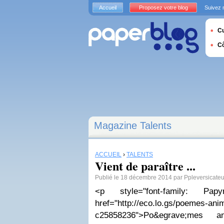
Accueil
Proposez votre blog
Suivez 
Cu
C
Magazine Talents
ACCUEIL
›
TALENTS
Vient de paraître ...
Publié le 18 décembre 2014 par Ppleversicateu
<p style="font-family: Papyr
href="http://eco.lo.gs/poemes-ani
c25858236">Po&egrave;mes an