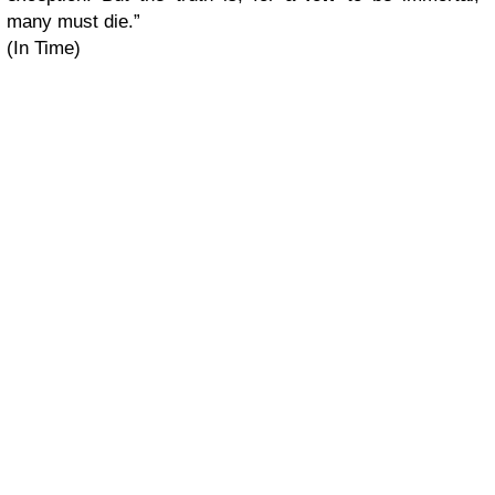
many must die.”
(In Time)