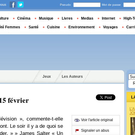
nous
Pseudo
Mot de passe
lture
Cinéma
Musique
Livres
Medias
Internet
High-T
ôté Femmes
Santé
Cuisine
Environnement
Voyages
Carr
Jeux
Les Auteurs
15 février
L
L’
JO
évision », commente-t-elle
Voir l'article original
ont. Le soir il y a de quoi se
Signaler un abus
arder. » » James Salter « Un