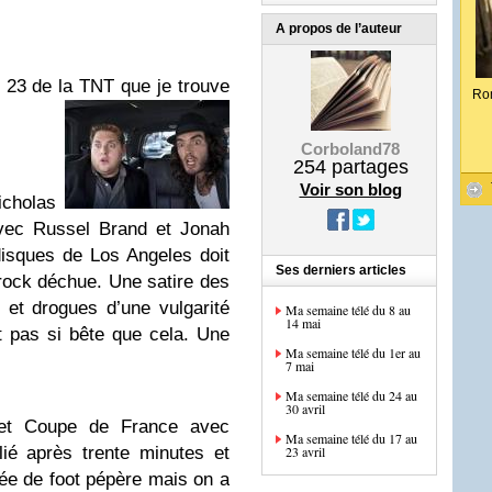
A propos de l’auteur
 23 de la TNT que je trouve
Ro
Corboland78
254
partages
Voir son blog
icholas
vec Russel Brand et Jonah
disques de Los Angeles doit
Ses derniers articles
rock déchue. Une satire des
et drogues d’une vulgarité
Ma semaine télé du 8 au
14 mai
 pas si bête que cela. Une
Ma semaine télé du 1er au
7 mai
Ma semaine télé du 24 au
30 avril
l et Coupe de France avec
Ma semaine télé du 17 au
lié après trente minutes et
23 avril
ée de foot pépère mais on a