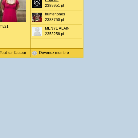
Copeau
2389951 pt
hunterjones
2383750 pt
my21
MENYE ALAIN
2353258 pt
Tout sur l'auteur
Devenez membre