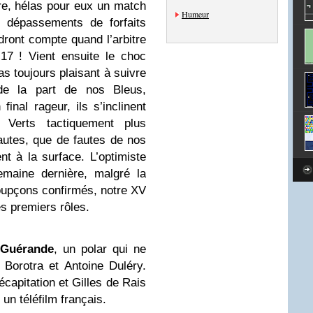
e, hélas pour eux un match
Humeur
s dépassements de forfaits
ront compte quand l’arbitre
-17 ! Vient ensuite le choc
s toujours plaisant à suivre
e la part de nos Bleus,
final rageur, ils s’inclinent
 Verts tactiquement plus
fautes, que de fautes de nos
t à la surface. L’optimiste
emaine dernière, malgré la
soupçons confirmés, notre XV
es premiers rôles.
 Guérande
, un polar qui ne
Borotra et Antoine Duléry.
capitation et Gilles de Rais
 un téléfilm français.