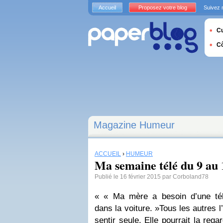
Accueil
Proposez votre blog
Suivez 
Cu
C
Magazine Humeur
ACCUEIL
›
HUMEUR
Ma semaine télé du 9 au 
Publié le 16 février 2015 par Corboland78
« « Ma mère a besoin d’une tél
dans la voiture. »Tous les autres l’
sentir seule. Elle pourrait la reg