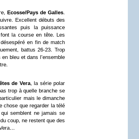
re,
Ecosse/Pays de Galles
.
suivre. Excellent débuts des
issantes puis la puissance
font la course en tête. Les
 désespéré en fin de match
uement, battus 26-23. Trop
s en bleu et dans l’ensemble
tre.
êtes de Vera
, la série polar
 pas trop à quelle branche se
particulier mais le dimanche
re chose que regarder la télé
s qui semblent ne jamais se
, du coup, ne restent que des
e Vera…