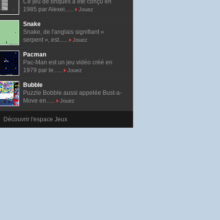
Ce jeu de briques a été conçu en
1985 par Alexei......
Jouez
Snake
Snake, de l'anglais signifiant «
serpent », est......
Jouez
Pacman
Pac-Man est un jeu vidéo créé en
1979 par le......
Jouez
Bubble
Puzzle Bobble aussi appelée Bust-a-
Move en......
Jouez
Découvrir l'espace Jeux