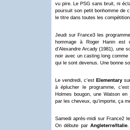
vu pire. Le PSG sans bruit, ni écl
poursuit son petit bonhomme de ch
le titre dans toutes les compétition
Jeudi sur France3 les programmes
hommage à Roger Hanin est d
d’Alexandre Arcady (1981), une so
noir avec un casting long comme 
qui le sont devenus. Une bonne soi
Le vendredi, c’est
Elementary
sur
à éplucher le programme, c’est
Holmes bougon, une Watson en ju
par les cheveux, qu’importe, ça m
Samedi après-midi sur France2 l
On débute par
Angleterre/Italie
.