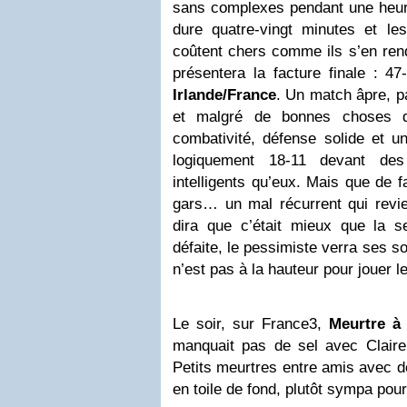
sans complexes pendant une heur
dure quatre-vingt minutes et le
coûtent chers comme ils s’en rend
présentera la facture finale : 47
Irlande/France
. Un match âpre, pa
et malgré de bonnes choses d
combativité, défense solide et un 
logiquement 18-11 devant des
intelligents qu’eux. Mais que de 
gars… un mal récurrent qui revien
dira que c’était mieux que la s
défaite, le pessimiste verra ses 
n’est pas à la hauteur pour jouer l
Le soir, sur France3,
Meurtre à
manquait pas de sel avec Claire 
Petits meurtres entre amis avec dé
en toile de fond, plutôt sympa pour