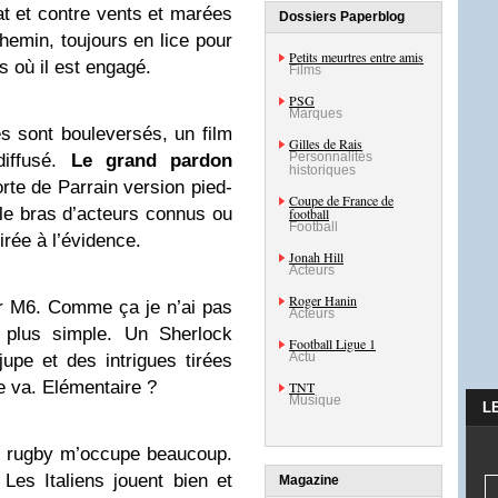
at et contre vents et marées
Dossiers Paperblog
emin, toujours en lice pour
Petits meurtres entre amis
s où il est engagé.
Films
PSG
Marques
 sont bouleversés, un film
Gilles de Rais
Personnalités
iffusé.
Le grand pardon
historiques
rte de Parrain version pied-
Coupe de France de
le bras d’acteurs connus ou
football
Football
rée à l’évidence.
Jonah Hill
Acteurs
Roger Hanin
 M6. Comme ça je n’ai pas
Acteurs
 plus simple. Un Sherlock
Football Ligue 1
Actu
pe et des intrigues tirées
e va. Elémentaire ?
TNT
Musique
L
e rugby m’occupe beaucoup.
 Les Italiens jouent bien et
Magazine