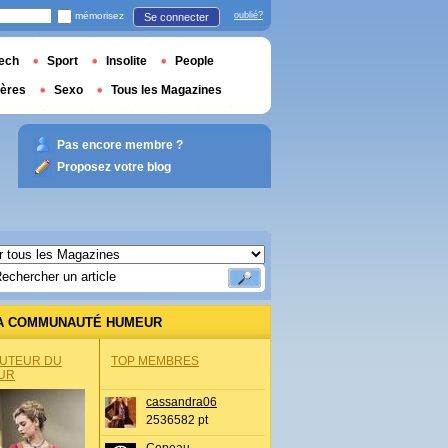
mémorisez
oublié?
Se connecter
ech
Sport
Insolite
People
ières
Sexo
Tous les Magazines
Pas encore membre ?
Proposez votre blog
A COMMUNAUTÉ HUMEUR
AUTEUR DU
TOP MEMBRES
UR
cassandra06
2536582 pt