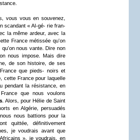
istance.
ns, vous vous en souvenez,
 scandant « Al-gé- rie fran-
avec la même ardeur, avec la
ette France métissée qu’on
 qu’on nous vante. Dire non
u’on nous impose. Mais dire
me, de son histoire, de ses
 France que pieds- noirs et
, cette France pour laquelle
u pendant la résistance, en
 France que nous voulons
s
. Alors, pour Hélie de Saint
orts en Algérie, persuadés
nous nous battions pour la
nt quittée, définitivement
mes, je voudrais avant que
fricains », je voudrais, en