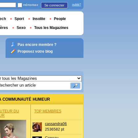
mémorisez
oublié?
Se connecter
ech
Sport
Insolite
People
ières
Sexo
Tous les Magazines
Pas encore membre ?
Proposez votre blog
A COMMUNAUTÉ HUMEUR
AUTEUR DU
TOP MEMBRES
UR
cassandra06
2536582 pt