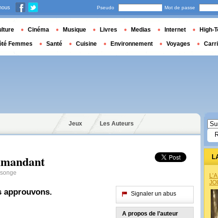
nous
Pseudo
Mot de passe
lture
Cinéma
Musique
Livres
Medias
Internet
High-T
ôté Femmes
Santé
Cuisine
Environnement
Voyages
Carr
Jeux
Les Auteurs
mmandant
L
nsonge
L’
JO
s approuvons.
Signaler un abus
A propos de l’auteur