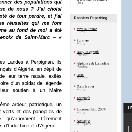
donner des populations qui
(fin)
use de nous ? J’ai choisi
té de tout perdre, et j’ai
Dossiers Paperblog
es réussites qui me font
Vive la France
mme au fond de moi a été
Films
Denoix de Saint-Marc – «
Survivre
Films
Daily Telegraph
Presse
es Landes à Perpignan, ils
Alphonse de Lamartine
Poètes
çais d’Algérie, en dépit de
Oran
de leur terre natale, exilés
Monde
oire d’un soldat de légende
Dans la cour
 leur soutien à un Maire
Films
Telegraph
Sites
ême ardeur patriotique, un
L
Invasion (film, 2007)
 verts et des panoplies de
Films
 qu’arboraient fièrement
Nostalgie
Marques
s d’Indochine et d’Algérie.