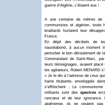
guerre d’Algérie, c’étaient eux !
A une centaine de mètres de 
communistes et algérien, toute 
braillards hurlaient leur désappr
France.
En dépit des décibels de leu
nauséabond, à aucun moment il
perturber le bon déroulement de la
Commandant de Saint-Marc, par l
leurs témoignages, avaient placé s
les agitateurs, Robert MENARD s’é
« Je le dis à l’adresse de ceux qui
haine titubante, enveloppés da
s’effilochent : Le communisme
militants sont des
spectres
erra
rancœur et de leur ignorance. Il
algérienne, ils ne veulent pas