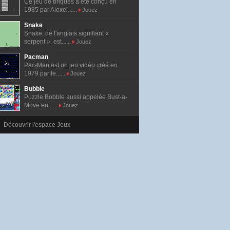
Ce jeu de briques a été conçu en
1985 par Alexei......
Jouez
Snake
Snake, de l'anglais signifiant «
serpent », est......
Jouez
Pacman
Pac-Man est un jeu vidéo créé en
1979 par le......
Jouez
Bubble
Puzzle Bobble aussi appelée Bust-a-
Move en......
Jouez
Découvrir l'espace Jeux