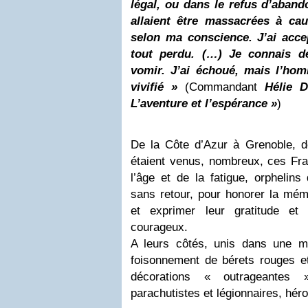
légal, ou dans le refus d’aban
allaient être massacrées à ca
selon ma conscience. J’ai accep
tout perdu. (…) Je connais d
vomir. J’ai échoué, mais l’ho
vivifié »
(Commandant
Hélie 
L’aventure et l’espérance »
)
De la Côte d’Azur à Grenoble, d
étaient venus, nombreux, ces Fran
l’âge et de la fatigue, orphelins 
sans retour, pour honorer la mém
et exprimer leur gratitude et
courageux.
A leurs côtés, unis dans une m
foisonnement de bérets rouges et
décorations « outrageantes »
parachutistes et légionnaires, héro