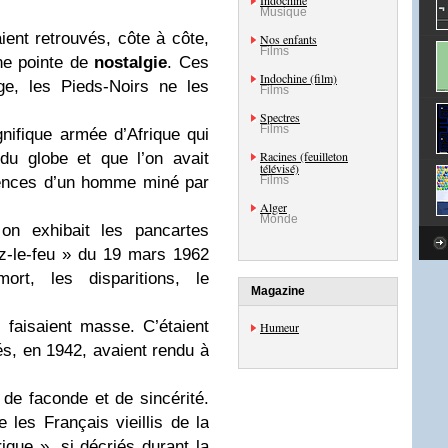
Indochine
Musique
ient retrouvés, côte à côte,
Nos enfants
Films
ne pointe de
nostalgie
. Ces
Indochine (film)
e, les Pieds-Noirs ne les
Films
Spectres
Films
gnifique armée d’Afrique qui
Racines (feuilleton
du globe et que l’on avait
télévisé)
igences d’un homme miné par
Films
Alger
Monde
 on exhibait les pancartes
z-le-feu » du 19 mars 1962
ort, les disparitions, le
Magazine
faisaient masse. C’étaient
Humeur
s, en 1942, avaient rendu à
in de faconde et de sincérité.
 les Français vieillis de la
ique », si décriés durant la