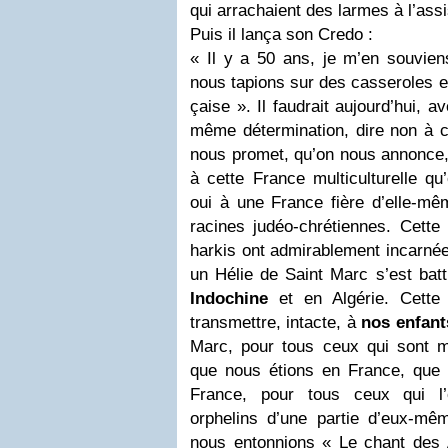
qui arrachaient des larmes à l’ass
Puis il lança son Credo :
« Il y a 50 ans, je m’en souvie
nous tapions sur des casseroles en
çaise ». Il faudrait aujourd’hui, 
même détermination, dire non à c
nous promet, qu’on nous annonce,
à cette France multiculturelle q
oui à une France fière d’elle-mê
racines judéo-chrétiennes. Cette
harkis ont admirablement incarnée
un Hélie de Saint Marc s’est batt
Indochine
et en Algérie. Cette
transmettre, intacte, à
nos enfant
Marc, pour tous ceux qui sont m
que nous étions en France, que 
France, pour tous ceux qui l’o
orphelins d’une partie d’eux-mê
nous entonnions « Le chant des A