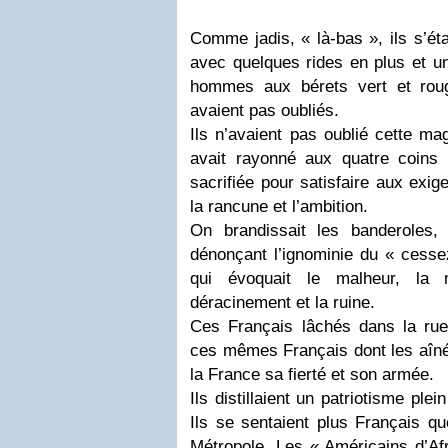
Comme jadis, « là-bas », ils s’éta
avec quelques rides en plus et u
hommes aux bérets vert et roug
avaient pas oubliés.
Ils n’avaient pas oublié cette ma
avait rayonné aux quatre coins 
sacrifiée pour satisfaire aux ex
la rancune et l’ambition.
On brandissait les banderoles,
dénonçant l’ignominie du « cesse
qui évoquait le malheur, la m
déracinement et la ruine.
Ces Français lâchés dans la rue 
ces mêmes Français dont les aîné
la France sa fierté et son armée.
Ils distillaient un patriotisme ple
Ils se sentaient plus Français que
Métropole. Les « Américains d’Afr