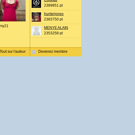
Copeau
2389951 pt
hunterjones
2383750 pt
my21
MENYE ALAIN
2353258 pt
Tout sur l'auteur
Devenez membre