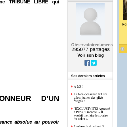
 une TRIBUNE LIBRE qui
Ro
Observatoiredumensonge
295077
partages
Voir son blog
Ses derniers articles
A à Z !
La bien-pensance fait des
NEUR D’UN
gilets jaunes des gilets
rouges !
[EXCLUSIVITE] Agressé
à Paris, il raconte :« Il
voulait me faire le sourire
du Joker »
ssance absolue au pouvoir
L’esbroufe du climat 5