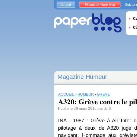
Accueil
Proposez votre blog
Suivez 
Cu
C
Magazine Humeur
ACCUEIL
›
HUMEUR
›
GRÈVE
A320: Grève contre le pi
Publié le 29 mars 2015 par Jcr3
INA - 1987 : Grève à Air Inter 
pilotage à deux de A320 jugé d
navigant. Hommage aux gréviste