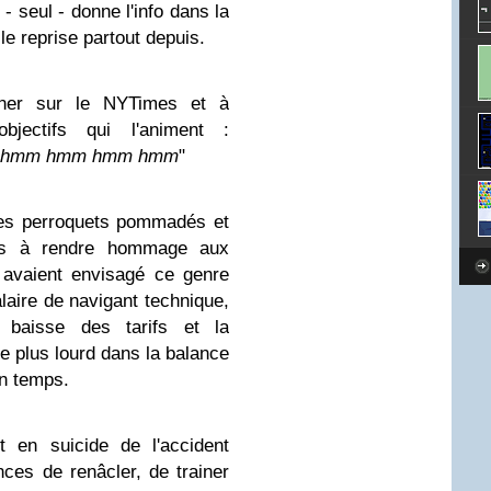
- seul - donne l'info dans la
elle reprise partout depuis.
gner sur le NYTimes et à
jectifs qui l'animent :
hmm hmm hmm hmm
"
des perroquets pommadés et
ais à rendre hommage aux
 avaient e
nvisagé
ce genre
laire de navigant technique,
 baisse des tarifs et la
e plus lourd dans la balance
en temps.
t en suicide de l'accident
es de renâcler, de trainer