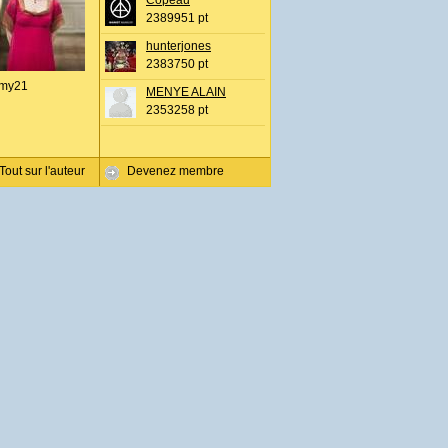
Copeau
2389951 pt
hunterjones
2383750 pt
my21
MENYE ALAIN
2353258 pt
Tout sur l'auteur
Devenez membre