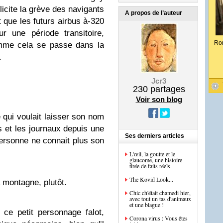
icite la grève des navigants
A propos de l’auteur
 que les futurs airbus à-320
r une période transitoire,
Ro
omme cela se passe dans la
.
Jcr3
230
partages
Voir son blog
ue qui voulait laisser son nom
lés et les journaux depuis une
Ses derniers articles
personne ne connait plus son
L'œil, la goutte et le
glaucome, une histoire
tirée de faits réels.
The Kovid Look...
a montagne, plutôt.
Chic ch'était chamedi hier,
avec tout un tas d'animaux
et une blague !
 ce petit personnage falot,
Corona virus : Vous êtes