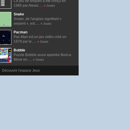
Ce jeu de briques a été conçu en
1985 par Alexei......
Jouez
Snake
Snake, de l'anglais signifiant «
serpent », est......
Jouez
Pacman
Pac-Man est un jeu vidéo créé en
1979 par le......
Jouez
Bubble
Puzzle Bobble aussi appelée Bust-a-
Move en......
Jouez
Découvrir l'espace Jeux