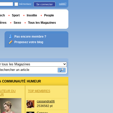
mémorisez
oublié?
Se connecter
ech
Sport
Insolite
People
ières
Sexo
Tous les Magazines
Pas encore membre ?
Proposez votre blog
A COMMUNAUTÉ HUMEUR
AUTEUR DU
TOP MEMBRES
UR
cassandra06
2536582 pt