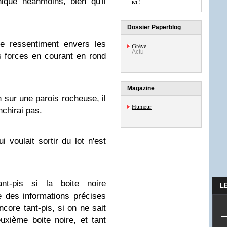
ique néanmoins, bien qu'il
ici !
Dossier Paperblog
de ressentiment envers les
Grève
Actu
s forces en courant en rond
Magazine
n sur une parois rocheuse, il
Humeur
nchirai pas.
ui voulait sortir du lot n'est
nt-pis si la boite noire
L
 des informations précises
ncore tant-pis, si on ne sait
uxième boite noire, et tant