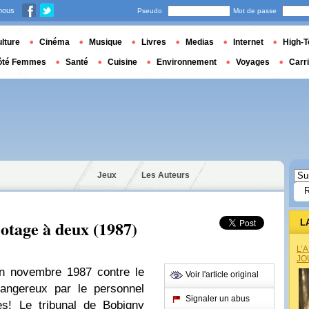
nous
Pseudo
Mot de passe
lture
Cinéma
Musique
Livres
Medias
Internet
High-T
ôté Femmes
Santé
Cuisine
Environnement
Voyages
Carr
Jeux
Les Auteurs
lotage à deux (1987)
L
L’
JO
en novembre 1987 contre le
Voir l'article original
angereux par le personnel
Signaler un abus
s! Le tribunal de Bobigny