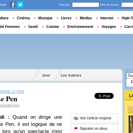
nous
Pseudo
Mot de passe
lture
Cinéma
Musique
Livres
Medias
Internet
High-T
ôté Femmes
Santé
Cuisine
Environnement
Voyages
Carr
Jeux
Les Auteurs
MARIE LE PEN
Le Pen
L
ralefanzine
L’
JO
di :
Quand on dirige une
Voir l'article original
 Pen, il est logique de ne
Signaler un abus
 lors qu'un spectacle n'est