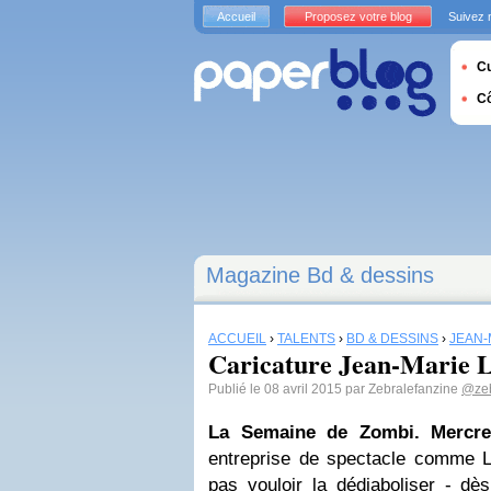
Accueil
Proposez votre blog
Suivez 
Cu
C
Magazine Bd & dessins
ACCUEIL
›
TALENTS
›
BD & DESSINS
›
JEAN-
Caricature Jean-Marie 
Publié le 08 avril 2015 par Zebralefanzine
@zeb
La Semaine de Zombi. Mercre
entreprise de spectacle comme Le
pas vouloir la dédiaboliser - dès