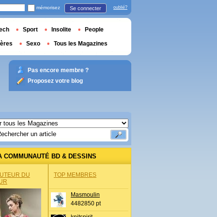
mémorisez
oublié?
Se connecter
ech
Sport
Insolite
People
ières
Sexo
Tous les Magazines
Pas encore membre ?
Proposez votre blog
A COMMUNAUTÉ BD & DESSINS
AUTEUR DU
TOP MEMBRES
UR
Masmoulin
4482850 pt