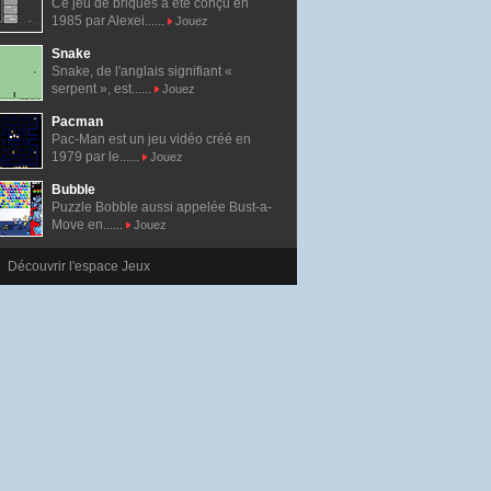
Ce jeu de briques a été conçu en
1985 par Alexei......
Jouez
Snake
Snake, de l'anglais signifiant «
serpent », est......
Jouez
Pacman
Pac-Man est un jeu vidéo créé en
1979 par le......
Jouez
Bubble
Puzzle Bobble aussi appelée Bust-a-
Move en......
Jouez
Découvrir l'espace Jeux