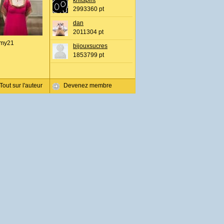
knitspirit
2993360 pt
dan
2011304 pt
my21
bijouxsucres
1853799 pt
Tout sur l'auteur
Devenez membre