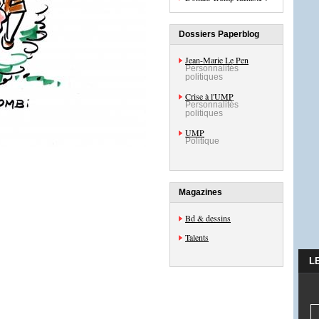
Dossiers Paperblog
Jean-Marie Le Pen
Personnalités
politiques
Crise à l'UMP
Personnalités
politiques
UMP
Politique
Magazines
Bd & dessins
Talents
L