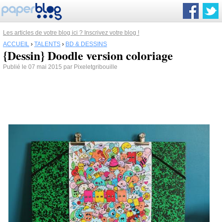
Les articles de votre blog ici ? Inscrivez votre blog !
ACCUEIL
›
TALENTS
›
BD & DESSINS
{Dessin} Doodle version coloriage
Publié le 07 mai 2015 par Pixeletgribouille