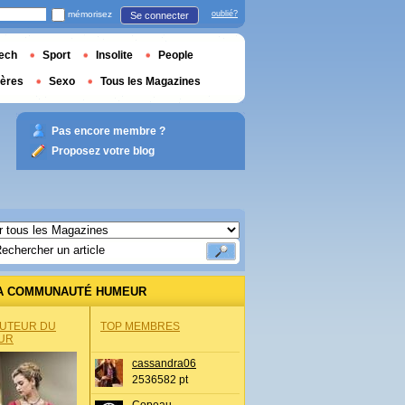
mémorisez
oublié?
Se connecter
ech
Sport
Insolite
People
ières
Sexo
Tous les Magazines
Pas encore membre ?
Proposez votre blog
A COMMUNAUTÉ HUMEUR
AUTEUR DU
TOP MEMBRES
UR
cassandra06
2536582 pt