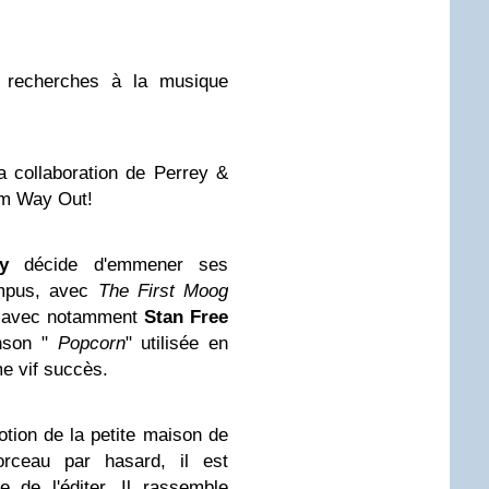
 recherches à la musique
la collaboration de Perrey &
om Way Out!
ley
décide d'emmener ses
ampus, avec
The First Moog
on avec notamment
Stan Free
nson "
Popcorn
" utilisée en
me vif succès.
otion de la petite maison de
rceau par hasard, il est
 de l'éditer. Il rassemble