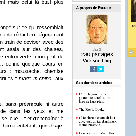
ent mais celui là était plus
A propos de l’auteur
Ro
llongé sur ce qui ressemblait
 ou de rédaction, légèrement
n train de deviser avec des
ent assis sur des chaises,
Jcr3
230
partages
te entrouverte, mon prof de
Voir son blog
ait donné quelque cours en
urs : moustache, chemise
rilles ''
made in china
'' aux
Ses derniers articles
L'œil, la goutte et le
glaucome, une histoire
tirée de faits réels.
e, sans préambule ni autre
The Kovid Look...
garde dans les yeux et me
Chic ch'était chamedi hier,
se joue... " et d'enchaîner à
avec tout un tas d'animaux
et une blague !
e thème entêtant, que dis-je,
Corona virus : Vous êtes