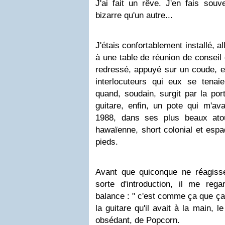
J'ai fait un rêve. J'en fais souv
bizarre qu'un autre...
J'étais confortablement installé, a
à une table de réunion de conseil
redressé, appuyé sur un coude, e
interlocuteurs qui eux se tenai
quand, soudain, surgit par la por
guitare, enfin, un pote qui m'av
1988, dans ses plus beaux ato
hawaïenne, short colonial et espad
pieds.
Avant que quiconque ne réagiss
sorte d'introduction, il me re
balance : " c'est comme ça que ça 
la guitare qu'il avait à la main, l
obsédant, de Popcorn.