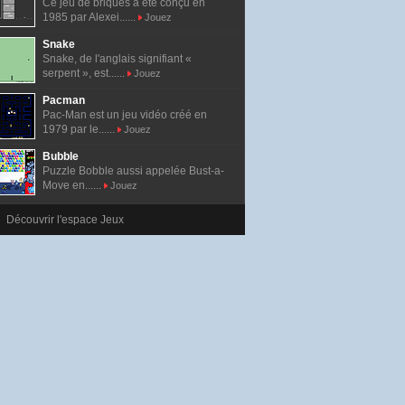
Ce jeu de briques a été conçu en
1985 par Alexei......
Jouez
Snake
Snake, de l'anglais signifiant «
serpent », est......
Jouez
Pacman
Pac-Man est un jeu vidéo créé en
1979 par le......
Jouez
Bubble
Puzzle Bobble aussi appelée Bust-a-
Move en......
Jouez
Découvrir l'espace Jeux