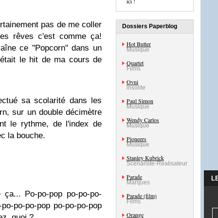
ici !
ertainement pas de me coller
Dossiers Paperblog
les rêves c'est comme ça!
Hot Butter
aîne ce ''Popcorn'' dans un
Musique
c'était le hit de ma cours de
Quartet
Films
Ovni
insolite
ectué sa scolarité dans les
Paul Simon
Musique
rn, sur un double décimètre
Wendy Carlos
nt le rythme, de l'index de
Musique
ec la bouche.
Pioneers
Musique
Stanley Kubrick
Scénariste-Réalisateur
Parade
L
Marques
 ça... Po-po-pop po-po-po-
Parade (film)
Films
-po-po-po-pop po-po-po-pop
Orange
ez, quoi ?