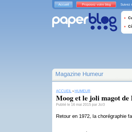
Accueil
Proposez votre blog
Suivez 
Cu
C
Magazine Humeur
ACCUEIL
›
HUMEUR
Moog et le joli magot de 
Publié le 16 mai 2015 par Jcr3
Retour en 1972, la chorégraphie fait