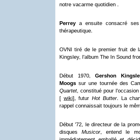
notre vacarme quotidien .
Perrey
a ensuite consacré ses
thérapeutique.
OVNI tiré de le premier fruit de 
Kingsley, l'album The In Sound fr
Début 1970,
Gershon Kings
Moogs
sur une tournée des C
Quartet
, constitué pour l'occasi
[
wiki
], futur
Hot Butter
. La cha
rappel connaissait toujours le mê
Début '72, le directeur de la prom
disques
Musicor
, entend le mo
immédiatement emballé et décide