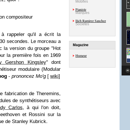
Mobiles
Pianiste
Marques
son compositeur
Ilich Ramirez Sanchez
Sociétés
à rappeler qu'il a écrit la
 30 secondes. Le morceau a
Magazine
 la version du groupe "Hot
pour la première fois en 1969
Humeur
y Gershon Kingsley
'' dont
nthétiseur modulaire (Modular
oog
-
prononcez Mo'g
[
wiki
]
de fabrication de Theremins,
dules de synthétiseurs avec
dy Carlos
, à qui l'on doit,
eethoven et Rossini sur la
e de Stanley Kubrick.