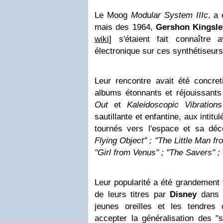
Le Moog
Modular System IIIc
, a
mais des 1964,
Gershon Kingsle
wiki
] s'étaient fait connaîtr
électronique sur ces synthétiseurs
Leur rencontre avait été concret
albums étonnants et réjouissant
Out
et
Kaleidoscopic Vibrations
sautillante et enfantine, aux intit
tournés vers l'espace et sa déc
Flying Object" ; "The Little Man f
"Girl from Venus" ; "The Savers" ; 
Leur popularité a été grandement fa
de leurs titres par
Disney
dans 
jeunes oreilles et les tendres
accepter la généralisation des "s