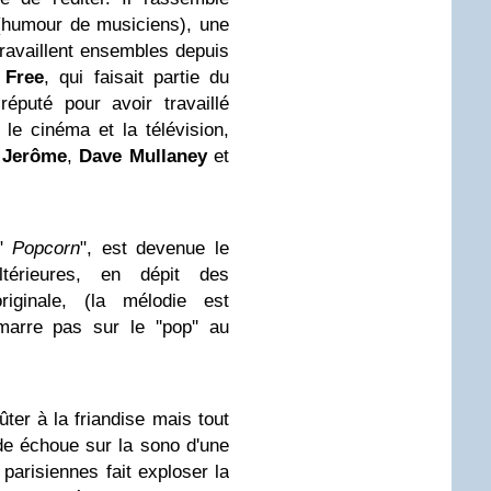
humour de musiciens), une
travaillent ensembles depuis
 Free
, qui faisait partie du
réputé pour avoir travaillé
le cinéma et la télévision,
s
Jerôme
,
Dave Mullaney
et
 "
Popcorn
", est devenue le
ltérieures, en dépit des
riginale, (la mélodie est
arre pas sur le ''pop'' au
er à la friandise mais tout
e échoue sur la sono d'une
parisiennes fait exploser la