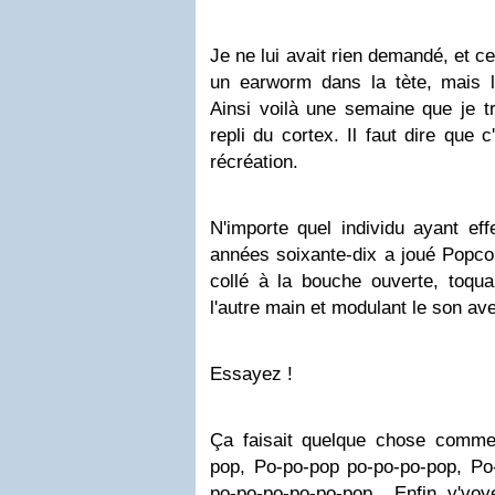
Je ne lui avait rien demandé, et c
un earworm dans la tète, mais 
Ainsi voilà une semaine que je tr
repli du cortex. Il faut dire que 
récréation.
N'importe quel individu ayant eff
années soixante-dix a joué Popco
collé à la bouche ouverte, toqua
l'autre main et modulant le son av
Essayez !
Ça faisait quelque chose comme
pop, Po-po-pop po-po-po-pop, Po
po-po-po-po-po-pop... Enfin, v'voy