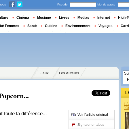
nous
Pseudo
Mot de passe
lture
Cinéma
Musique
Livres
Medias
Internet
High-T
ôté Femmes
Santé
Cuisine
Environnement
Voyages
Carr
Jeux
Les Auteurs
Popcorn...
L
L’
JO
 toute la différence...
Voir l'article original
Signaler un abus