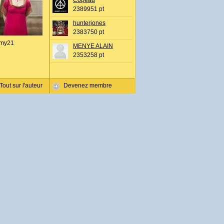
Copeau
2389951 pt
hunterjones
2383750 pt
my21
MENYE ALAIN
2353258 pt
Tout sur l'auteur
Devenez membre