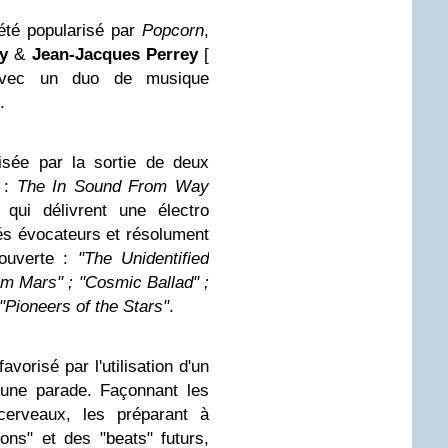
 été popularisé par
Popcorn
,
y
&
Jean-Jacques Perrey
[
e avec un duo de musique
.
isée par la sortie de deux
s :
The In Sound From Way
qui délivrent une électro
ulés évocateurs et résolument
ouverte :
"The Unidentified
rom Mars" ; "Cosmic Ballad" ;
"Pioneers of the Stars"
.
vorisé par l'utilisation d'un
une parade. Façonnant les
 cerveaux, les préparant à
ons" et des "beats" futurs,