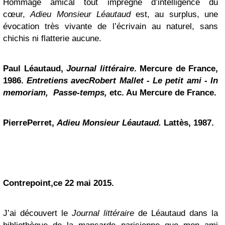
Hommage amical tout imprégné d’intelligence du
cœur,
Adieu Monsieur Léautaud
est, au surplus, une
évocation très vivante de l’écrivain au naturel, sans
chichis ni flatterie aucune.
Paul Léautaud,
Journal littéraire
. Mercure de France,
1986.
Entretiens avecRobert Mallet
-
Le petit ami
-
In
memoriam,
Passe-temps,
etc. Au Mercure de France.
PierrePerret,
Adieu Monsieur Léautaud.
Lattès, 1987.
Contrepoint,ce 22 mai 2015.
J’ai découvert le
Journal littéraire
de Léautaud dans la