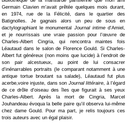
bibliothèque de la mansarde parisienne que mon ami
Germain Clavien m’avait prêtée quelques mois durant,
en 1974, rue de la Félicité, dans le quartier des
Batignolles. Je gagnais alors un peu de sous en
dactylographiant le monumental
Journal intime
d’Amiel,
et je nourrissais une vraie passion pour l’œuvre de
Charles-Albert Cingria, qui rencontra maintes fois
Léautaud dans le salon de Florence Gould. Si Charles-
Albert fut généreux (non moins que lucide) à l’endroit de
son pair alcestueux, au point de lui consacrer
d’inénarrables portraits (le comparant notamment à une
antique tortue broutant sa salade), Léautaud fut plus
acerbe,voire injuste, dans son
Journal littéraire
, à l’égard
de ce drôle d’oiseau des îles que figurait à ses yeux
Charles-Albert. Après la mort de Cingria, Marcel
Jouhandeau évoqua la belle paire qu’il observa lui-même
chez dame Gould. Pour ma part, je relis toujours ces
trois auteurs avec un égal plaisir.