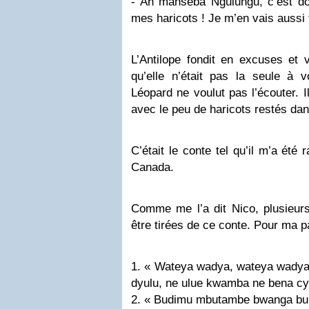
- Ah manseba Ngulungu, c’est do
mes haricots ! Je m’en vais aussi 
L’Antilope fondit en excuses et 
qu’elle n’était pas la seule à v
Léopard ne voulut pas l’écouter. I
avec le peu de haricots restés dan
C’était le conte tel qu’il m’a ét
Canada.
Comme me l’a dit Nico, plusieur
être tirées de ce conte. Pour ma par
1. « Wateya wadya, wateya wadya
dyulu, ne ulue kwamba ne bena cy
2. « Budimu mbutambe bwanga b