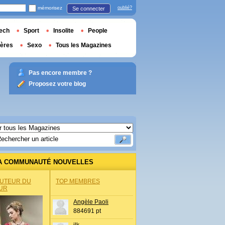
mémorisez
oublié?
Se connecter
ech
Sport
Insolite
People
ières
Sexo
Tous les Magazines
Pas encore membre ?
Proposez votre blog
A COMMUNAUTÉ NOUVELLES
AUTEUR DU
TOP MEMBRES
UR
Angèle Paoli
884691 pt