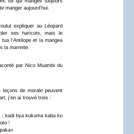
nc toi qui manges toujours
te manger aujourd’hui.
voulut expliquer au Léopard
oler ses haricots, mais le
l tua l’Antilope et la mangea
s la marmite.
é raconté par Nico Muambi du
s leçons de morale peuvent
t, j’en ai trouvé trois :
 ; kadi bya kukuma kaba ku
oto !
upaka»