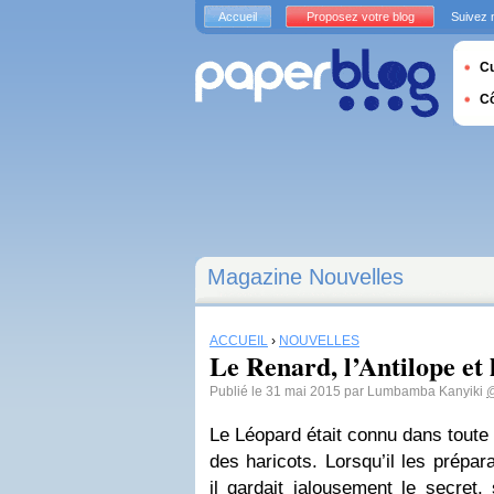
Accueil
Proposez votre blog
Suivez 
Cu
C
Magazine Nouvelles
ACCUEIL
›
NOUVELLES
Le Renard, l’Antilope et
Publié le 31 mai 2015 par Lumbamba Kanyiki
@
Le Léopard était connu dans toute 
des haricots. Lorsqu’il les prépar
il gardait jalousement le secret,