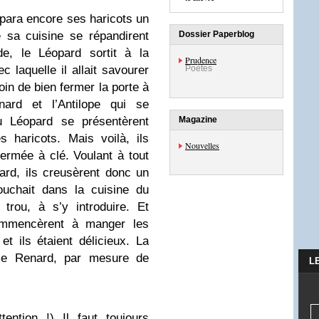
para encore ses haricots un
e sa cuisine se répandirent
Dossier Paperblog
e, le Léopard sortit à la
Prudence
 laquelle il allait savourer
Poètes
soin de bien fermer la porte à
ard et l’Antilope qui se
u Léopard se présentèrent
Magazine
 haricots. Mais voilà, ils
Nouvelles
fermée à clé. Voulant à tout
ard, ils creusèrent donc un
ouchait dans la cuisine du
 trou, à s’y introduire. Et
ommencèrent à manger les
et ils étaient délicieux. La
, le Renard, par mesure de
L
ntion !) Il faut toujours