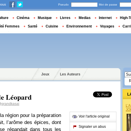
nous
Pseudo
Mot de passe
lture
Cinéma
Musique
Livres
Medias
Internet
High-T
ôté Femmes
Santé
Cuisine
Environnement
Voyages
Carr
Jeux
Les Auteurs
 le Léopard
L
grandkasai
L’
JO
la région pour la préparation
Voir l'article original
ait, l’arôme des épices, dont
Signaler un abus
 se répandait dans tous les