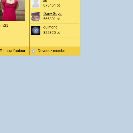
jlk
873464 pt
Dany Guyot
566891 pt
my21
guimond
322320 pt
Tout sur l'auteur
Devenez membre