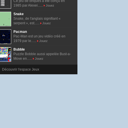
Ce jeu de briques a été conçu en
1985 par Alexei......
Jouez
Snake
Snake, de l'anglais signifiant «
serpent », est......
Jouez
Pacman
Pac-Man est un jeu vidéo créé en
1979 par le......
Jouez
Bubble
Puzzle Bobble aussi appelée Bust-a-
Move en......
Jouez
Découvrir l'espace Jeux