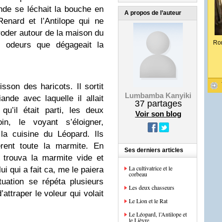
onde se léchait la bouche en
A propos de l’auteur
Renard et l’Antilope qui ne
roder autour de la maison du
Ro
s odeurs que dégageait la
sson des haricots. Il sortit
Lumbamba Kanyiki
nde avec laquelle il allait
37
partages
u’il était parti, les deux
Voir son blog
in, le voyant s’éloigner,
 la cuisine du Léopard. Ils
èrent toute la marmite. En
Ses derniers articles
 trouva la marmite vide et
La cultivatrice et le
ui qui a fait ca, me le paiera
corbeau
tuation se répéta plusieurs
Les deux chasseurs
’attraper le voleur qui volait
Le Lion et le Rat
Le Léopard, l’Antilope et
le Lièvre