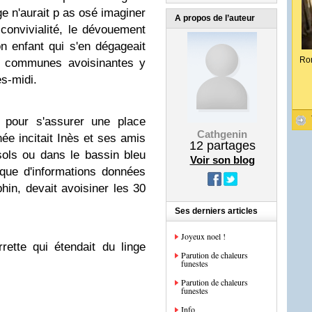
age n'aurait p as osé imaginer
A propos de l’auteur
onvivialité, le dévouement
n enfant qui s'en dégageait
Ro
es communes avoisinantes y
ès-midi.
e pour s'assurer une place
Cathgenin
née incitait Inès et ses amis
12
partages
sols ou dans le bassin bleu
Voir son blog
que d'informations données
hin, devait avoisiner les 30
Ses derniers articles
Joyeux noel !
rrette qui étendait du linge
Parution de chaleurs
funestes
Parution de chaleurs
funestes
Info