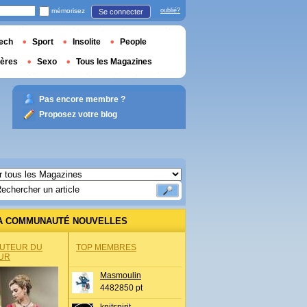
mémorisez
oublié?
Se connecter
ech
Sport
Insolite
People
ières
Sexo
Tous les Magazines
Pas encore membre ?
Proposez votre blog
A COMMUNAUTÉ NOUVELLES
AUTEUR DU
TOP MEMBRES
UR
Masmoulin
4482850 pt