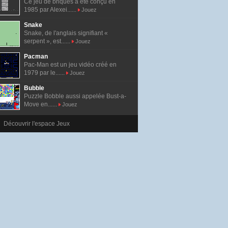
Ce jeu de briques a été conçu en
1985 par Alexei......
Jouez
Snake
Snake, de l'anglais signifiant «
serpent », est......
Jouez
Pacman
Pac-Man est un jeu vidéo créé en
1979 par le......
Jouez
Bubble
Puzzle Bobble aussi appelée Bust-a-
Move en......
Jouez
Découvrir l'espace Jeux