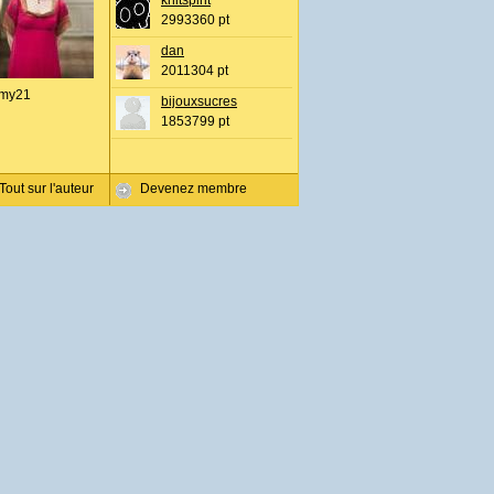
knitspirit
2993360 pt
dan
2011304 pt
my21
bijouxsucres
1853799 pt
Tout sur l'auteur
Devenez membre