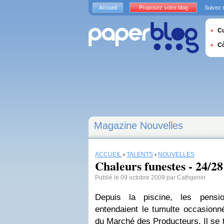
Accueil
Proposez votre blog
Suivez 
Cu
C
Magazine Nouvelles
ACCUEIL
›
TALENTS
›
NOUVELLES
Chaleurs funestes - 24/28
Publié le 09 octobre 2009 par Cathgenin
Depuis la piscine, les pensi
entendaient le tumulte occasionné 
du Marché des Producteurs. Il se te