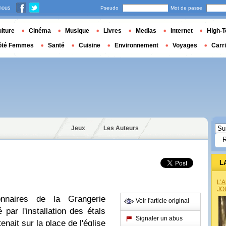
nous
Pseudo
Mot de passe
lture
Cinéma
Musique
Livres
Medias
Internet
High-T
ôté Femmes
Santé
Cuisine
Environnement
Voyages
Carr
Jeux
Les Auteurs
L
L’
JO
onnaires de la Grangerie
Voir l'article original
par l'installation des étals
Signaler un abus
nait sur la place de l'église