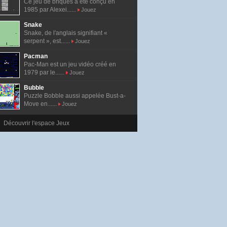
Ce jeu de briques a été conçu en
1985 par Alexei......
Jouez
Snake
Snake, de l'anglais signifiant «
serpent », est......
Jouez
Pacman
Pac-Man est un jeu vidéo créé en
1979 par le......
Jouez
Bubble
Puzzle Bobble aussi appelée Bust-a-
Move en......
Jouez
Découvrir l'espace Jeux