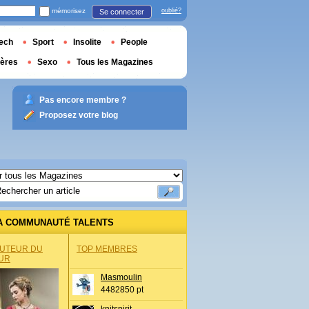
mémorisez
oublié?
Se connecter
ech
Sport
Insolite
People
ières
Sexo
Tous les Magazines
Pas encore membre ?
Proposez votre blog
A COMMUNAUTÉ TALENTS
AUTEUR DU
TOP MEMBRES
UR
Masmoulin
4482850 pt