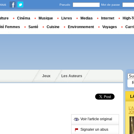
nous
Pseudo
Mot de passe
lture
Cinéma
Musique
Livres
Medias
Internet
High-T
ôté Femmes
Santé
Cuisine
Environnement
Voyages
Carr
Jeux
Les Auteurs
L
L’
JO
Voir l'article original
Signaler un abus