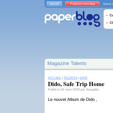
Accueil
Proposez votre blog
Suivez 
Cu
C
Magazine Talents
ACCUEIL
›
TALENTS
›
SAFE
Dido, Safe Trip Home
Publié le 06 mars 2009 par Jejegates
Le nouvel Album de Dido ,