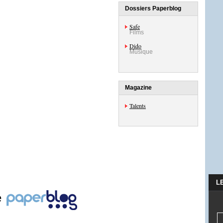
Dossiers Paperblog
Safe
Films
Dido
Musique
Magazine
Talents
L
e