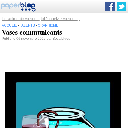
Les articles de votre blog ici ? Inscrivez votre blog !
ACCUEIL
›
TALENTS
›
GRAPHISME
Vases communicants
Publié le 06 novembre 2015 par Bocalblues