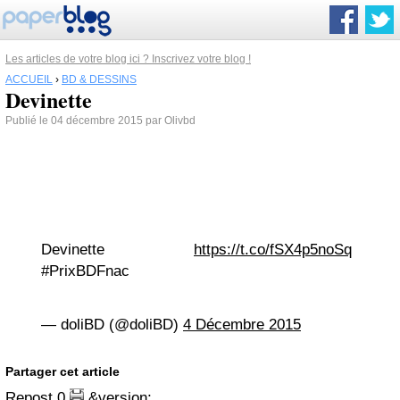
Les articles de votre blog ici ? Inscrivez votre blog !
ACCUEIL
›
BD & DESSINS
Devinette
Publié le 04 décembre 2015 par Olivbd
Devinette
https://t.co/fSX4p5noSq
#PrixBDFnac
— doliBD (@doliBD)
4 Décembre 2015
Partager cet article
Repost
0
&version;