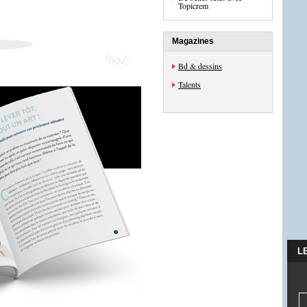
Topicrem
Magazines
Bd & dessins
Talents
L