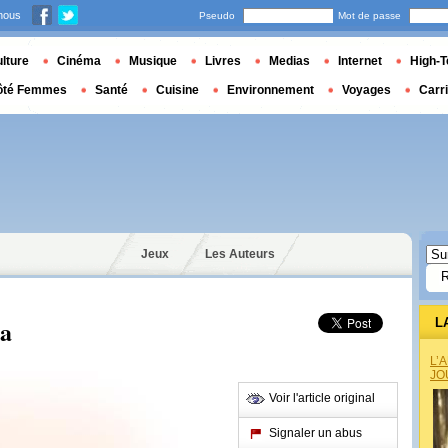
nous
Pseudo
Mot de passe
lture
Cinéma
Musique
Livres
Medias
Internet
High-T
ôté Femmes
Santé
Cuisine
Environnement
Voyages
Carr
Jeux
Les Auteurs
za
L
L’
JO
Voir l'article original
Signaler un abus