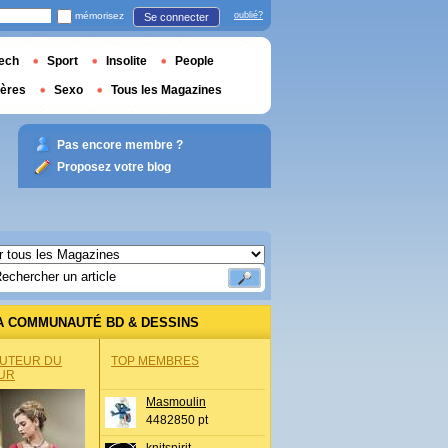
mémorisez
oublié?
Se connecter
ech
Sport
Insolite
People
ières
Sexo
Tous les Magazines
Pas encore membre ?
Proposez votre blog
A COMMUNAUTÉ BD & DESSINS
AUTEUR DU
TOP MEMBRES
UR
Masmoulin
4482850 pt