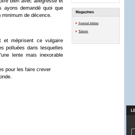
tre bien avec allégresse et
us ayons demandé quoi que
Magazines
 un minimum de décence.
Journal intime
Talents
t et méprisent ce vulgaire
es polluées dans lesquelles
une lente mais inexorable
s pour les faire crever
monde.
L