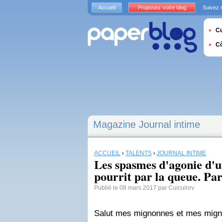
Accueil
Proposez votre blog
Suivez 
Cu
C
Magazine Journal intime
ACCUEIL
›
TALENTS
›
JOURNAL INTIME
Les spasmes d'agonie d'u
pourrit par la queue. Pa
Publié le 08 mars 2017 par Cuicuinrv
Salut mes mignonnes et mes mign