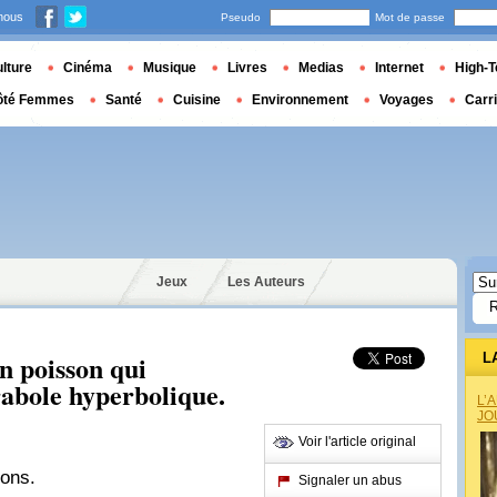
nous
Pseudo
Mot de passe
lture
Cinéma
Musique
Livres
Medias
Internet
High-T
ôté Femmes
Santé
Cuisine
Environnement
Voyages
Carr
Jeux
Les Auteurs
n poisson qui
L
rabole hyperbolique.
L’
JO
Voir l'article original
ons.
Signaler un abus