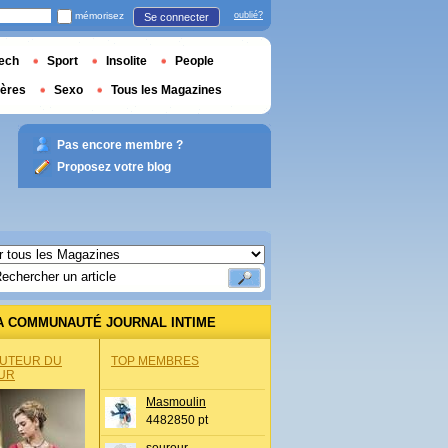
mémorisez
oublié?
Se connecter
ech
Sport
Insolite
People
ières
Sexo
Tous les Magazines
Pas encore membre ?
Proposez votre blog
A COMMUNAUTÉ JOURNAL INTIME
AUTEUR DU
TOP MEMBRES
UR
Masmoulin
4482850 pt