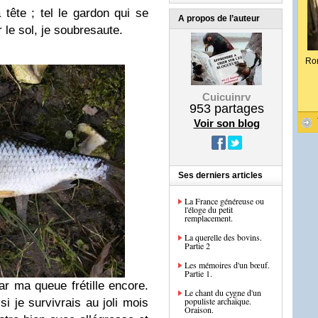
 tête ; tel le gardon qui se
A propos de l’auteur
le sol, je soubresaute.
Ro
Cuicuinrv
953
partages
Voir son blog
Ses derniers articles
La France généreuse ou
l'éloge du petit
remplacement.
La querelle des bovins.
Partie 2
Les mémoires d'un bœuf.
Partie 1.
ar ma queue frétille encore.
Le chant du cygne d'un
populiste archaïque.
i je survivrais au joli mois
Oraison.