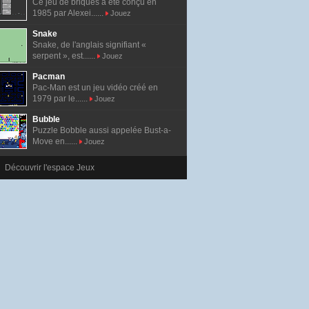
Ce jeu de briques a été conçu en
1985 par Alexei......
Jouez
Snake
Snake, de l'anglais signifiant «
serpent », est......
Jouez
Pacman
Pac-Man est un jeu vidéo créé en
1979 par le......
Jouez
Bubble
Puzzle Bobble aussi appelée Bust-a-
Move en......
Jouez
Découvrir l'espace Jeux