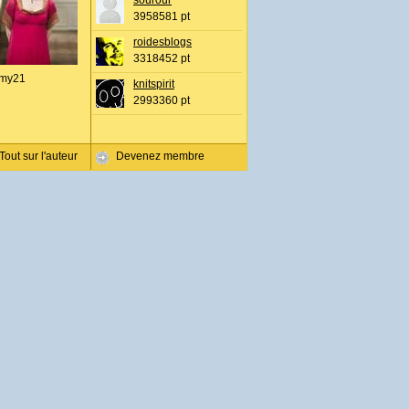
sourour
3958581 pt
roidesblogs
3318452 pt
my21
knitspirit
2993360 pt
Tout sur l'auteur
Devenez membre