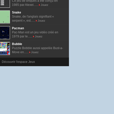
Ce jeu de briques a été conçu en
1985 par Alexei......
Jouez
Snake
Snake, de l'anglais signifiant «
serpent », est......
Jouez
Pacman
Pac-Man est un jeu vidéo créé en
1979 par le......
Jouez
Bubble
Puzzle Bobble aussi appelée Bust-a-
Move en......
Jouez
Découvrir l'espace Jeux