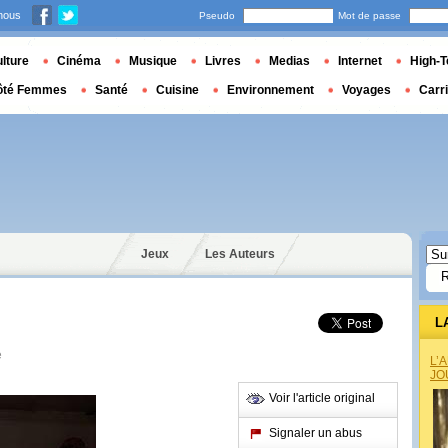
nous
Pseudo
Mot de passe
lture
Cinéma
Musique
Livres
Medias
Internet
High-T
ôté Femmes
Santé
Cuisine
Environnement
Voyages
Carr
Jeux
Les Auteurs
L
e
L’
JO
Voir l'article original
Signaler un abus