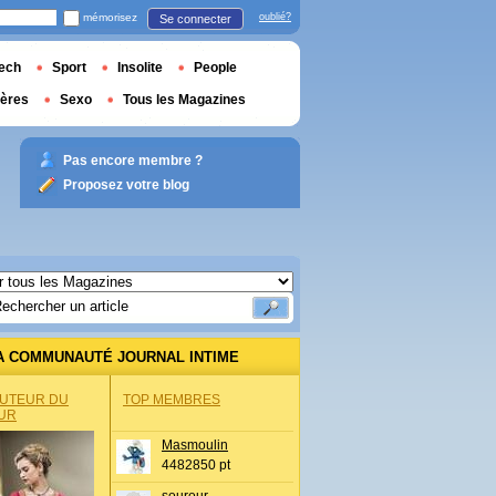
mémorisez
oublié?
Se connecter
ech
Sport
Insolite
People
ières
Sexo
Tous les Magazines
Pas encore membre ?
Proposez votre blog
A COMMUNAUTÉ JOURNAL INTIME
AUTEUR DU
TOP MEMBRES
UR
Masmoulin
4482850 pt