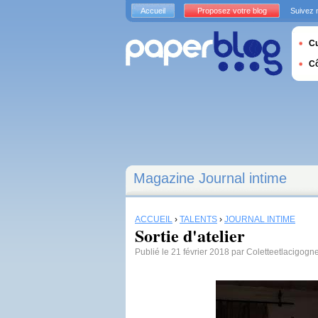
Accueil
Proposez votre blog
Suivez 
Cu
C
Magazine Journal intime
ACCUEIL
›
TALENTS
›
JOURNAL INTIME
Sortie d'atelier
Publié le 21 février 2018 par Coletteetlacigogn