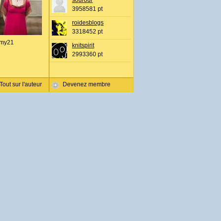
sourour
3958581 pt
roidesblogs
3318452 pt
my21
knitspirit
2993360 pt
Tout sur l'auteur
Devenez membre