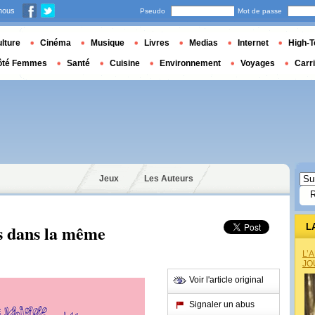
nous
Pseudo
Mot de passe
lture
Cinéma
Musique
Livres
Medias
Internet
High-T
ôté Femmes
Santé
Cuisine
Environnement
Voyages
Carr
Jeux
Les Auteurs
s dans la même
L
L’
JO
Voir l'article original
Signaler un abus