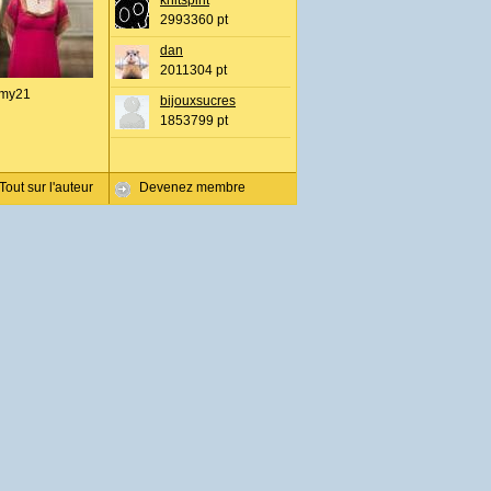
knitspirit
2993360 pt
dan
2011304 pt
my21
bijouxsucres
1853799 pt
Tout sur l'auteur
Devenez membre