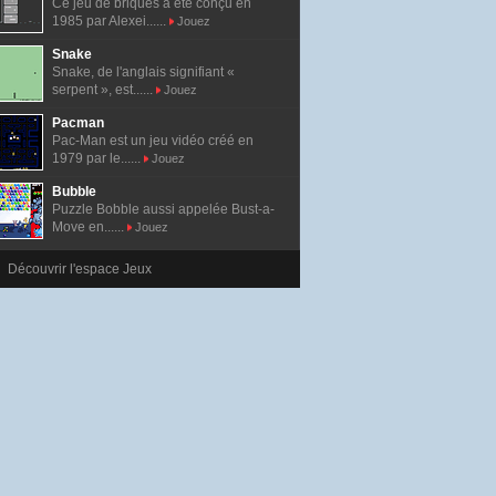
Ce jeu de briques a été conçu en
1985 par Alexei......
Jouez
Snake
Snake, de l'anglais signifiant «
serpent », est......
Jouez
Pacman
Pac-Man est un jeu vidéo créé en
1979 par le......
Jouez
Bubble
Puzzle Bobble aussi appelée Bust-a-
Move en......
Jouez
Découvrir l'espace Jeux