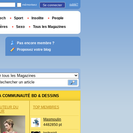
mémorisez
oublié?
Se connecter
ech
Sport
Insolite
People
ières
Sexo
Tous les Magazines
Pas encore membre ?
Proposez votre blog
A COMMUNAUTÉ BD & DESSINS
AUTEUR DU
TOP MEMBRES
UR
Masmoulin
4482850 pt