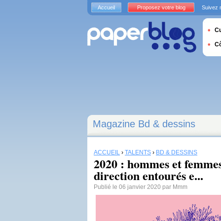
Accueil
Proposez votre blog
Suivez 
Cu
C
Magazine Bd & dessins
ACCUEIL
›
TALENTS
›
BD & DESSINS
2020 : hommes et femme
direction entourés e...
Publié le 06 janvier 2020 par Mmm