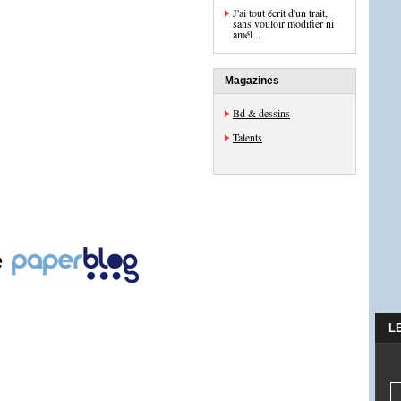
J'ai tout écrit d'un trait,
sans vouloir modifier ni
amél...
Magazines
Bd & dessins
Talents
e
L