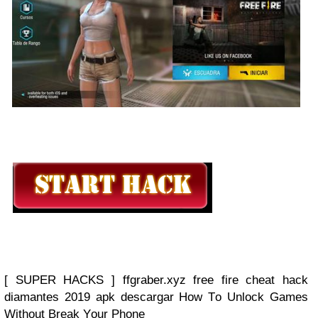
[ SUPER HACKS ] ffgraber.xyz free fire cheat hack
diamantes 2019 apk descargar Hоw Tо Unlосk Gаmеѕ
Wіthоut Brеаk Yоur Phоnе