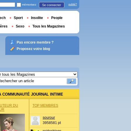
mémorisez
oublié?
Se connecter
ech
Sport
Insolite
People
ières
Sexo
Tous les Magazines
Pas encore membre ?
Proposez votre blog
A COMMUNAUTÉ JOURNAL INTIME
AUTEUR DU
TOP MEMBRES
UR
sourour
3958581 pt