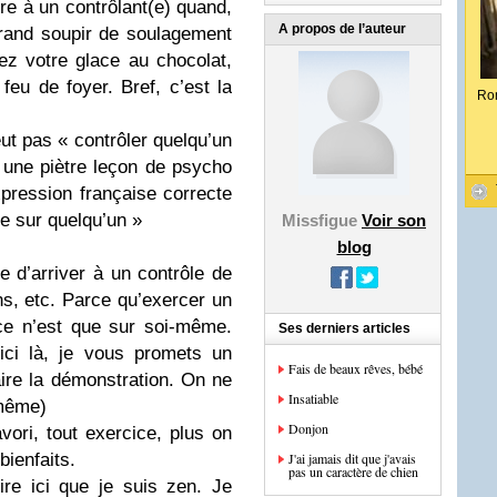
e à un contrôlant(e) quand,
A propos de l’auteur
rand soupir de soulagement
z votre glace au chocolat,
feu de foyer. Bref, c’est la
Ro
ut pas « contrôler quelqu’un
ci une piètre leçon de psycho
xpression française correcte
le sur quelqu’un »
Missfigue
Voir son
blog
e d’arriver à un contrôle de
s, etc. Parce qu’exercer un
 ce n’est que sur soi-même.
Ses derniers articles
ici là, je vous promets un
Fais de beaux rêves, bébé
faire la démonstration. On ne
Insatiable
 même)
Donjon
ri, tout exercice, plus on
bienfaits.
J'ai jamais dit que j'avais
pas un caractère de chien
ire ici que je suis zen. Je