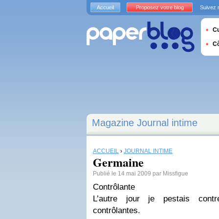
Accueil
Proposez votre blog
Suivez 
Cu
C
Magazine Journal intime
ACCUEIL
›
JOURNAL INTIME
Germaine
Publié le 14 mai 2009 par Missfigue
Contrôlante
L’autre jour je pestais cont
contrôlantes.