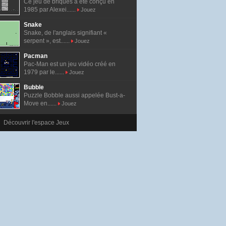
Ce jeu de briques a été conçu en
1985 par Alexei......
Jouez
Snake
Snake, de l'anglais signifiant «
serpent », est......
Jouez
Pacman
Pac-Man est un jeu vidéo créé en
1979 par le......
Jouez
Bubble
Puzzle Bobble aussi appelée Bust-a-
Move en......
Jouez
Découvrir l'espace Jeux