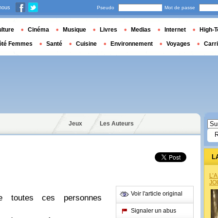
nous
Pseudo
Mot de passe
lture
Cinéma
Musique
Livres
Medias
Internet
High-T
ôté Femmes
Santé
Cuisine
Environnement
Voyages
Carr
Jeux
Les Auteurs
L
L’
JO
Voir l'article original
re toutes ces personnes
Signaler un abus