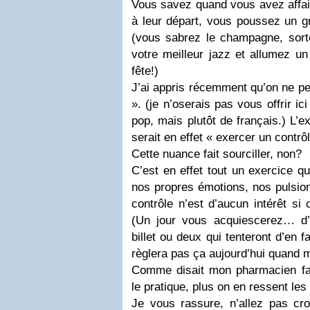
Vous savez quand vous avez affair
à leur départ, vous poussez un g
(vous sabrez le champagne, sorte
votre meilleur jazz et allumez un 
fête!)
J’ai appris récemment qu’on ne pe
». (je n’oserais pas vous offrir i
pop, mais plutôt de français.) L’e
serait en effet « exercer un contrô
Cette nuance fait sourciller, non?
C’est en effet tout un exercice qu
nos propres émotions, nos pulsion
contrôle n’est d’aucun intérêt si
(Un jour vous acquiescerez… d’
billet ou deux qui tenteront d’en 
règlera pas ça aujourd’hui quand
Comme disait mon pharmacien favo
le pratique, plus on en ressent les 
Je vous rassure, n’allez pas cro