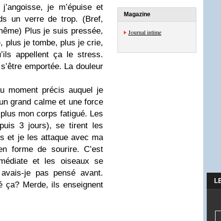
, j’angoisse, je m’épuise et
Magazine
s un verre de trop. (Bref,
même) Plus je suis pressée,
Journal intime
, plus je tombe, plus je crie,
ls appellent ça le stress.
e s’être emportée. La douleur
au moment précis auquel je
 un grand calme et une force
 plus mon corps fatigué. Les
uis 3 jours), se tirent les
s et je les attaque avec ma
en forme de sourire. C’est
mmédiate et les oiseaux se
 avais-je pas pensé avant.
L
 ça? Merde, ils enseignent