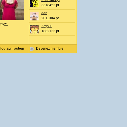
roidesblogs
3318452 pt
dan
2011304 pt
my21
Argoul
1862133 pt
Tout sur l'auteur
Devenez membre