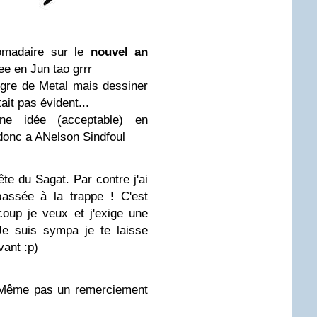
omadaire sur le
nouvel an
ee en Jun tao grrr
igre de Metal mais dessiner
it pas évident...
e idée (acceptable) en
 donc a
ANelson Sindfoul
ête du Sagat. Par contre j'ai
passée à la trappe ! C'est
 coup je veux et j'exige une
Je suis sympa je te laisse
vant :p)
! Même pas un remerciement