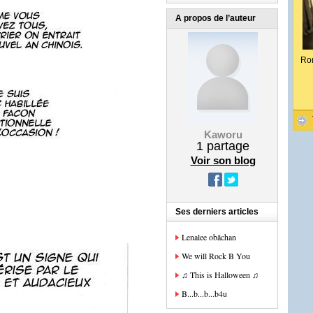
A propos de l’auteur
Ro
Kaworu
1
partage
Voir son blog
Ses derniers articles
Lenalee obâchan
We will Rock B You
♫ This is Halloween ♫
B...b...b...b4u