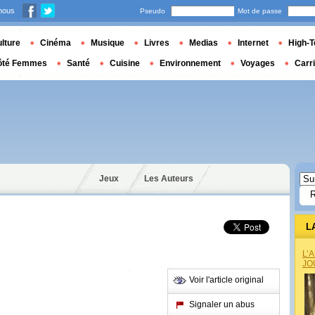
nous
Pseudo
Mot de passe
lture
Cinéma
Musique
Livres
Medias
Internet
High-T
ôté Femmes
Santé
Cuisine
Environnement
Voyages
Carr
Jeux
Les Auteurs
L
L’
JO
Voir l'article original
Signaler un abus