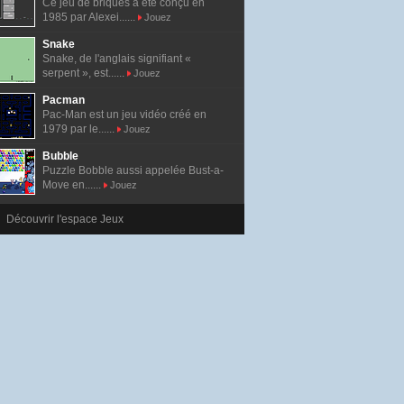
Ce jeu de briques a été conçu en
1985 par Alexei......
Jouez
Snake
Snake, de l'anglais signifiant «
serpent », est......
Jouez
Pacman
Pac-Man est un jeu vidéo créé en
1979 par le......
Jouez
Bubble
Puzzle Bobble aussi appelée Bust-a-
Move en......
Jouez
Découvrir l'espace Jeux