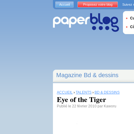
Accueil
Proposez votre blog
Suivez 
Cu
C
Magazine Bd & dessins
ACCUEIL
›
TALENTS
›
BD & DESSINS
Eye of the Tiger
Publié le 22 février 2010 par Kaworu