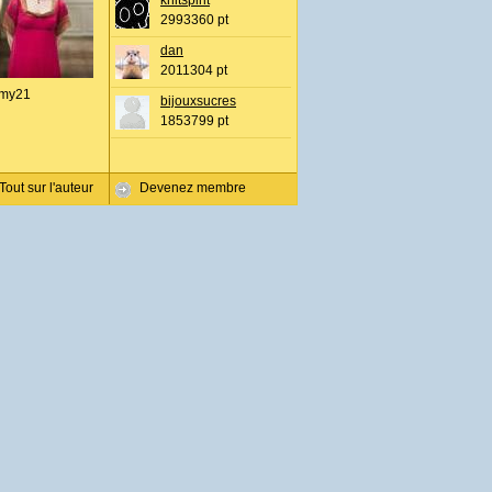
knitspirit
2993360 pt
dan
2011304 pt
my21
bijouxsucres
1853799 pt
Tout sur l'auteur
Devenez membre