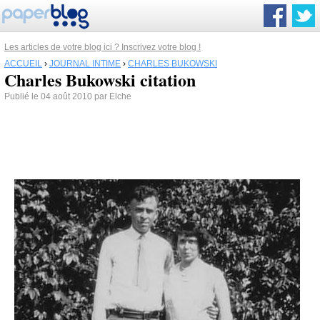
Les articles de votre blog ici ? Inscrivez votre blog !
ACCUEIL
›
JOURNAL INTIME
›
CHARLES BUKOWSKI
Charles Bukowski citation
Publié le 04 août 2010 par Elche