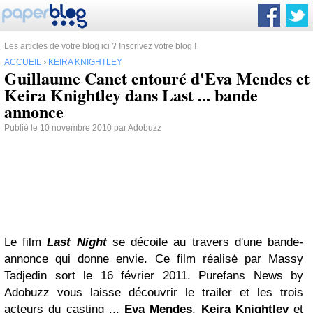
Les articles de votre blog ici ? Inscrivez votre blog !
ACCUEIL
›
KEIRA KNIGHTLEY
Guillaume Canet entouré d'Eva Mendes et
Keira Knightley dans Last ... bande
annonce
Publié le 10 novembre 2010 par Adobuzz
Le film
Last Night
se décoile au travers d'une bande-
annonce qui donne envie. Ce film réalisé par Massy
Tadjedin sort le 16 février 2011. Purefans News by
Adobuzz vous laisse découvrir le trailer et les trois
acteurs du casting ...
Eva Mendes
,
Keira Knightley
et