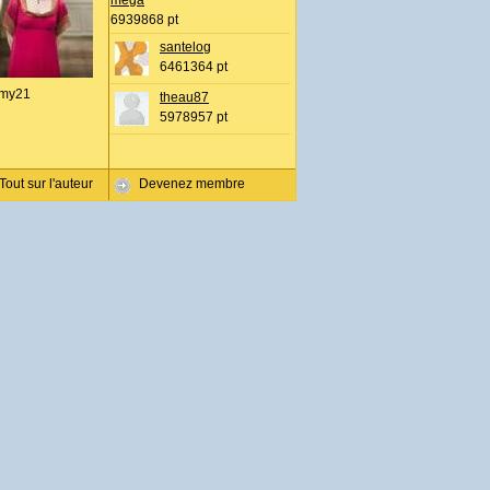
mega
6939868 pt
santelog
6461364 pt
my21
theau87
5978957 pt
Tout sur l'auteur
Devenez membre