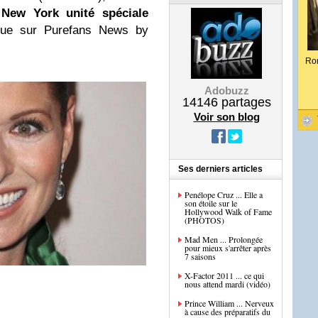
e
New York
unité spéciale
rue sur Purefans News by
Ro
Adobuzz
14146
partages
Voir son blog
Ses derniers articles
Penélope Cruz ... Elle a
son étoile sur le
Hollywood Walk of Fame
(PHOTOS)
Mad Men ... Prolongée
pour mieux s'arrêter après
7 saisons
X-Factor 2011 ... ce qui
nous attend mardi (vidéo)
Prince William ... Nerveux
à cause des préparatifs du