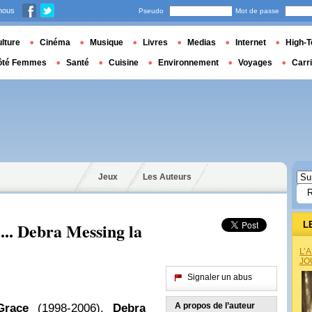
nous
Pseudo
Mot de passe
lture
Cinéma
Musique
Livres
Medias
Internet
High-T
ôté Femmes
Santé
Cuisine
Environnement
Voyages
Carr
Jeux
Les Auteurs
... Debra Messing la
L
L’
JO
Signaler un abus
A propos de l’auteur
Grace
(1998-2006),
Debra