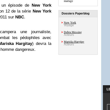
mariage
s un épisode de
New York
son 12 de la série
New York
Dossiers Paperblog
 2011 sur
NBC
.
New York
Voyage
mpera une journaliste,
Debra Messing
Acteurs
ombat les pédophiles avec
Mariska Hargitay
Mariska Hargitay
) devra la
Acteurs
un homme dangereux.
L