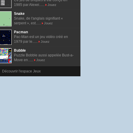
Ce jeu de briques a été conçu en
1985 par Alexei......
Jouez
Snake
Snake, de l'anglais signifiant «
serpent », est......
Jouez
Pacman
Pac-Man est un jeu vidéo créé en
1979 par le......
Jouez
Bubble
Puzzle Bobble aussi appelée Bust-a-
Move en......
Jouez
Découvrir l'espace Jeux