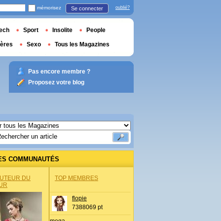
mémorisez
oublié?
Se connecter
ech
Sport
Insolite
People
ières
Sexo
Tous les Magazines
Pas encore membre ?
Proposez votre blog
ES COMMUNAUTÉS
AUTEUR DU
TOP MEMBRES
UR
flopie
7388069 pt