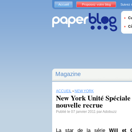
Accueil
Proposez votre blog
Suivez 
Cu
C
Magazine
ACCUEIL
›
NEW YORK
New York Unité Spéciale 
nouvelle recrue
Publié le 07 janvier 2011 par Adobuzz
La star de la série
Will et 