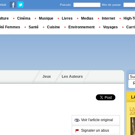
nous
Pseudo
Mot de passe
lture
Cinéma
Musique
Livres
Medias
Internet
High-T
ôté Femmes
Santé
Cuisine
Environnement
Voyages
Carr
Jeux
Les Auteurs
L
L’
JO
Voir l'article original
Signaler un abus