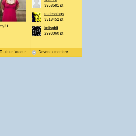
sourour
3958581 pt
roidesblogs
3318452 pt
my21
knitspirit
2993360 pt
Tout sur l'auteur
Devenez membre