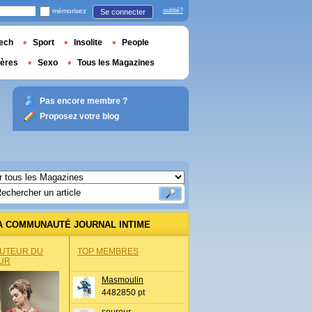
mémorisez
oublié?
Se connecter
ech
Sport
Insolite
People
ières
Sexo
Tous les Magazines
Pas encore membre ?
Proposez votre blog
A COMMUNAUTÉ JOURNAL INTIME
AUTEUR DU
TOP MEMBRES
UR
Masmoulin
4482850 pt