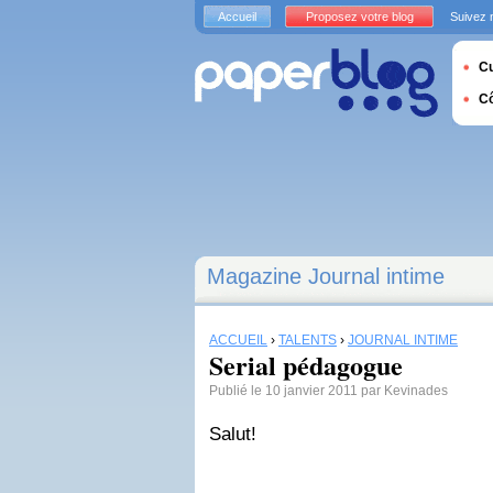
Accueil
Proposez votre blog
Suivez 
Cu
C
Magazine Journal intime
ACCUEIL
›
TALENTS
›
JOURNAL INTIME
Serial pédagogue
Publié le 10 janvier 2011 par Kevinades
Salut!