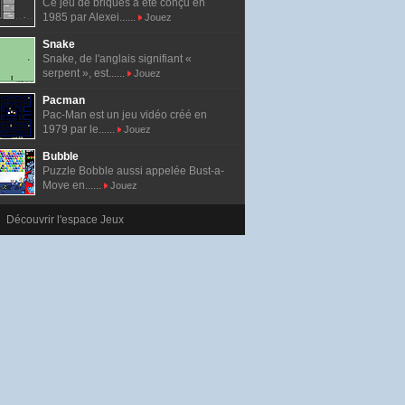
Ce jeu de briques a été conçu en
1985 par Alexei......
Jouez
Snake
Snake, de l'anglais signifiant «
serpent », est......
Jouez
Pacman
Pac-Man est un jeu vidéo créé en
1979 par le......
Jouez
Bubble
Puzzle Bobble aussi appelée Bust-a-
Move en......
Jouez
Découvrir l'espace Jeux