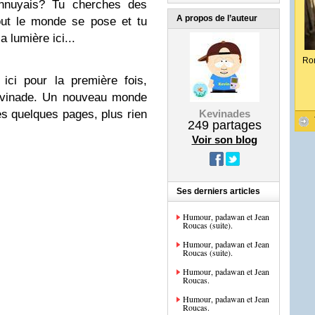
ennuyais? Tu cherches des
A propos de l’auteur
out le monde se pose et tu
 lumière ici...
Ro
ici pour la première fois,
kevinade. Un nouveau monde
ces quelques pages, plus rien
Kevinades
249
partages
Voir son blog
Ses derniers articles
Humour, padawan et Jean
Roucas (suite).
Humour, padawan et Jean
Roucas (suite).
Humour, padawan et Jean
Roucas.
Humour, padawan et Jean
Roucas.