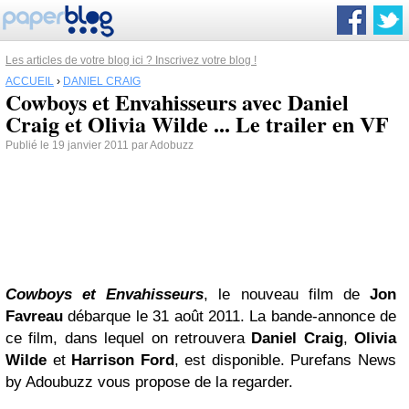
Les articles de votre blog ici ? Inscrivez votre blog !
ACCUEIL
›
DANIEL CRAIG
Cowboys et Envahisseurs avec Daniel
Craig et Olivia Wilde ... Le trailer en VF
Publié le 19 janvier 2011 par Adobuzz
Cowboys et Envahisseurs
, le nouveau film de
Jon
Favreau
débarque le 31 août 2011. La bande-annonce de
ce film, dans lequel on retrouvera
Daniel Craig
,
Olivia
Wilde
et
Harrison Ford
, est disponible. Purefans News
by Adoubuzz vous propose de la regarder.