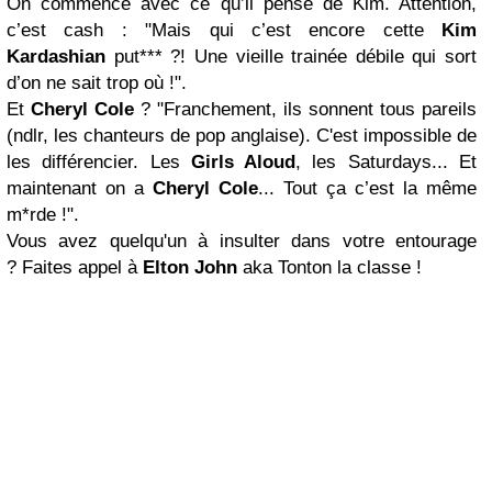
On commence avec ce qu’il pense de Kim. Attention,
c’est cash : "Mais qui c’est encore cette
Kim
Kardashian
put*** ?! Une vieille trainée débile qui sort
d’on ne sait trop où !".
Et
Cheryl Cole
? "Franchement, ils sonnent tous pareils
(ndlr, les chanteurs de pop anglaise). C'est impossible de
les différencier. Les
Girls Aloud
, les Saturdays... Et
maintenant on a
Cheryl Cole
... Tout ça c’est la même
m*rde !".
Vous avez quelqu'un à insulter dans votre entourage
? Faites appel à
Elton John
aka Tonton la classe !