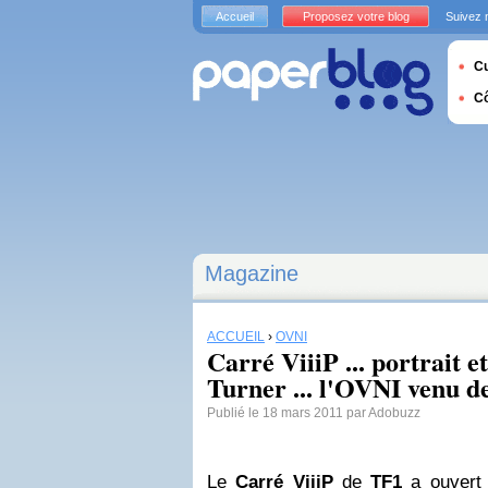
Accueil
Proposez votre blog
Suivez 
Cu
C
Magazine
ACCUEIL
›
OVNI
Carré ViiiP ... portrait e
Turner ... l'OVNI venu d
Publié le 18 mars 2011 par Adobuzz
Le
Carré ViiiP
de
TF1
a ouvert 