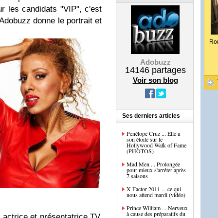
r les candidats "VIP", c'est
dobuzz donne le portrait et
Ro
Adobuzz
14146
partages
Voir son blog
Ses derniers articles
Penélope Cruz ... Elle a
son étoile sur le
Hollywood Walk of Fame
(PHOTOS)
Mad Men ... Prolongée
pour mieux s'arrêter après
7 saisons
X-Factor 2011 ... ce qui
nous attend mardi (vidéo)
Prince William ... Nerveux
à cause des préparatifs du
actrice et présentatrice TV,