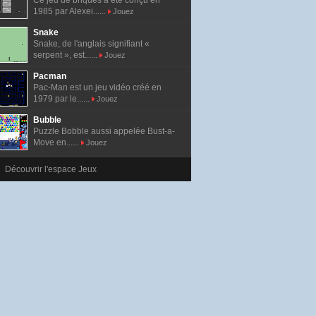
Ce jeu de briques a été conçu en
1985 par Alexei......
Jouez
Snake
Snake, de l'anglais signifiant «
serpent », est......
Jouez
Pacman
Pac-Man est un jeu vidéo créé en
1979 par le......
Jouez
Bubble
Puzzle Bobble aussi appelée Bust-a-
Move en......
Jouez
Découvrir l'espace Jeux