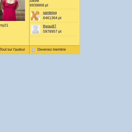
mega
6939868 pt
santelog
6461364 pt
my21
theau87
5978957 pt
Tout sur l'auteur
Devenez membre