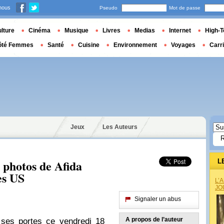
nous
Pseudo
Mot de passe
lture
Cinéma
Musique
Livres
Medias
Internet
High-T
ôté Femmes
Santé
Cuisine
Environnement
Voyages
Carr
Jeux
Les Auteurs
t photos de Afida
L
es US
L’
JO
Signaler un abus
A propos de l’auteur
ses portes ce vendredi 18