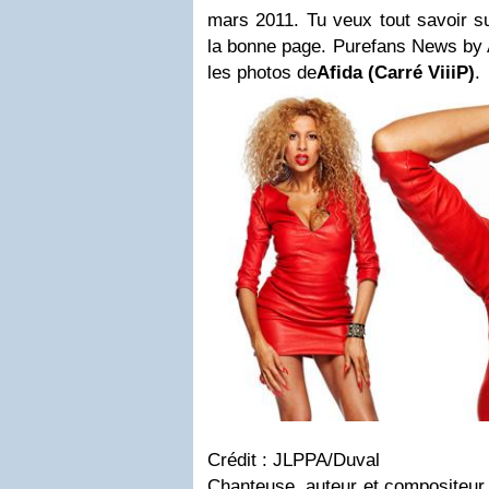
mars 2011. Tu veux tout savoir su
la bonne page. Purefans News by A
les photos de
Afida (Carré ViiiP)
.
Crédit : JLPPA/Duval
Chanteuse, auteur et compositeur, 