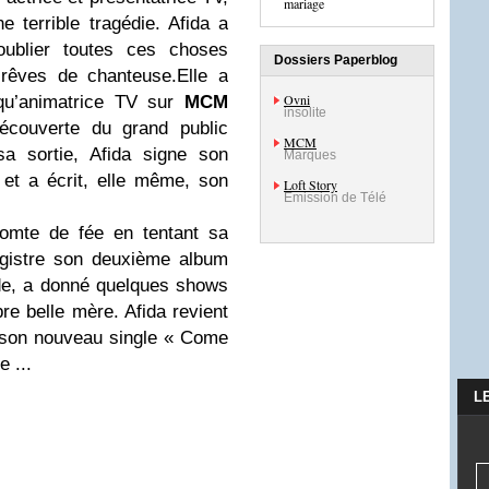
mariage
e terrible tragédie. Afida a
ublier toutes ces choses
Dossiers Paperblog
 rêves de chanteuse.Elle a
Ovni
qu’animatrice TV sur
MCM
insolite
découverte du grand public
MCM
 sortie, Afida signe son
Marques
et a écrit, elle même, son
Loft Story
Emission de Télé
comte de fée en tentant sa
egistre son deuxième album
de, a donné quelques shows
re belle mère. Afida revient
r son nouveau single « Come
 ...
L