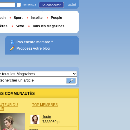
mémorisez
oublié?
Se connecter
ech
Sport
Insolite
People
ières
Sexo
Tous les Magazines
Pas encore membre ?
Proposez votre blog
ES COMMUNAUTÉS
AUTEUR DU
TOP MEMBRES
UR
flopie
7388069 pt