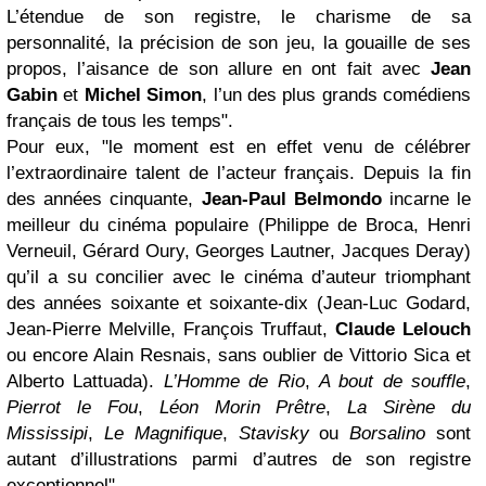
L’étendue de son registre, le charisme de sa
personnalité, la précision de son jeu, la gouaille de ses
propos, l’aisance de son allure en ont fait avec
Jean
Gabin
et
Michel Simon
, l’un des plus grands comédiens
français de tous les temps".
Pour eux, "le moment est en effet venu de célébrer
l’extraordinaire talent de l’acteur français. Depuis la fin
des années cinquante,
Jean-Paul Belmondo
incarne le
meilleur du cinéma populaire (Philippe de Broca, Henri
Verneuil, Gérard Oury, Georges Lautner, Jacques Deray)
qu’il a su concilier avec le cinéma d’auteur triomphant
des années soixante et soixante-dix (Jean-Luc Godard,
Jean-Pierre Melville, François Truffaut,
Claude Lelouch
ou encore Alain Resnais, sans oublier de Vittorio Sica et
Alberto Lattuada).
L’Homme de Rio
,
A bout de souffle
,
Pierrot le Fou
,
Léon Morin Prêtre
,
La Sirène du
Mississipi
,
Le Magnifique
,
Stavisky
ou
Borsalino
sont
autant d’illustrations parmi d’autres de son registre
exceptionnel".