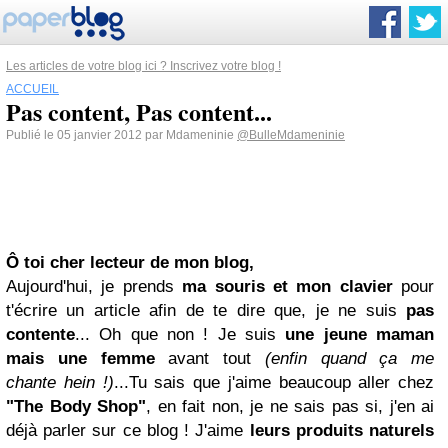
Les articles de votre blog ici ? Inscrivez votre blog !
ACCUEIL
Pas content, Pas content...
Publié le 05 janvier 2012 par Mdameninie
@BulleMdameninie
Ô toi cher lecteur de mon blog,
Aujourd'hui, je prends
ma souris et mon clavier
pour
t'écrire un article afin de te dire que, je ne suis
pas
contente
... Oh que non ! Je suis
une jeune maman
mais une femme
avant tout
(enfin quand ça me
chante hein !)
...Tu sais que j'aime beaucoup aller chez
"The Body Shop"
, en fait non, je ne sais pas si, j'en ai
déjà parler sur ce blog ! J'aime
leurs produits naturels