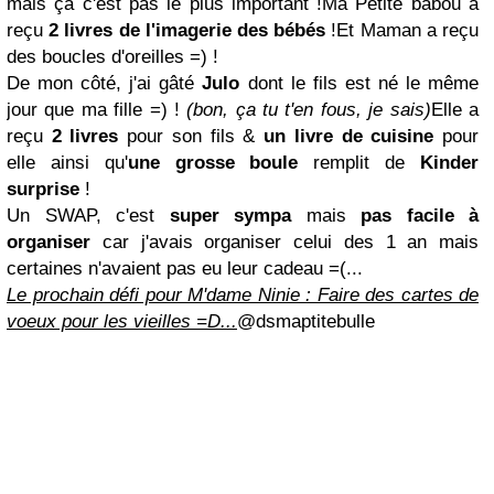
mais ça c'est pas le plus important !Ma Petite babou à
reçu
2 livres de l'imagerie des bébés
!Et Maman a reçu
des boucles d'oreilles =) !
De mon côté, j'ai gâté
Julo
dont le fils est né le même
jour que ma fille =) !
(bon, ça tu t'en fous, je sais)
Elle a
reçu
2 livres
pour son fils &
un livre de cuisine
pour
elle ainsi qu'
une grosse boule
remplit de
Kinder
surprise
!
Un SWAP, c'est
super sympa
mais
pas facile à
organiser
car j'avais organiser celui des 1 an mais
certaines n'avaient pas eu leur cadeau =(...
Le prochain défi pour M'dame Ninie : Faire des cartes de
voeux pour les vieilles =D...
@dsmaptitebulle