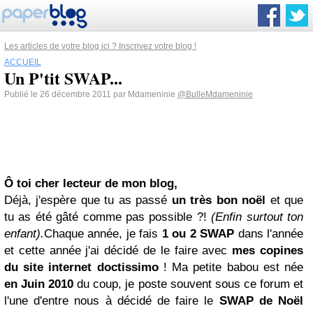
Les articles de votre blog ici ? Inscrivez votre blog !
ACCUEIL
Un P'tit SWAP...
Publié le 26 décembre 2011 par Mdameninie
@BulleMdameninie
Ô toi cher lecteur de mon blog,
Déjà, j'espère que tu as passé
un très bon noël
et que
tu as été gâté comme pas possible ?!
(Enfin surtout ton
enfant).
Chaque année, je fais
1 ou 2 SWAP
dans l'année
et cette année j'ai décidé de le faire avec
mes copines
du site internet doctissimo
! Ma petite babou est née
en Juin 2010
du coup, je poste souvent sous ce forum et
l'une d'entre nous à décidé de faire le
SWAP de Noël