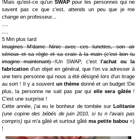
!Mais qu'est-ce qu'un
SWAP
pour les personnes qui ne
savent pas ce que c'est, attends un peu que je me
change en professeur...
....
....
5 Min plus tard
Imagines M'dame Ninie avec ces lunettes, son air
sérieux et sa règle et sa craie à la main (c'est bon tu
imagine maintenant) !
Un SWAP, c'est
l'achat ou la
fabrication
d'un objet en général, que l'on va adresser à
une tiers personne qui nous a été désigné lors d'un tirage
au sort ! Il y a souvent
un thème
donné et un budget !De
plus, la personne ne sait pas par qui
elle sera gâtée
!
C'est une surprise !
Cette année, j'ai eu le bonheur de tombée sur
Lolitanie
(une copine des bébés de juin 2010, si tu n l'avais pas
compris)
qui m'a gâté et surtout gâté
ma petite babou
=)
!