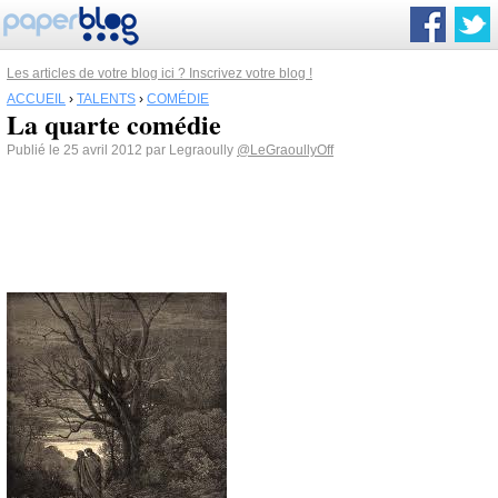
Les articles de votre blog ici ? Inscrivez votre blog !
ACCUEIL
›
TALENTS
›
COMÉDIE
La quarte comédie
Publié le 25 avril 2012 par Legraoully
@LeGraoullyOff