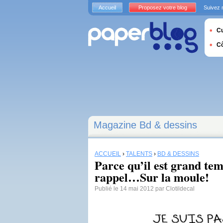
Accueil
Proposez votre blog
Suivez 
Cu
C
Magazine Bd & dessins
ACCUEIL
›
TALENTS
›
BD & DESSINS
Parce qu’il est grand tem
rappel…Sur la moule!
Publié le 14 mai 2012 par Clotildecal