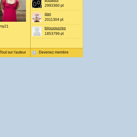
knitspirit
2993360 pt
dan
2011304 pt
my21
bijouxsucres
1853799 pt
Tout sur l'auteur
Devenez membre