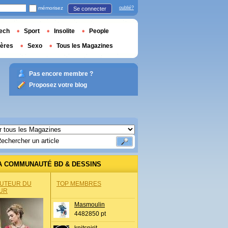
mémorisez
oublié?
Se connecter
ech
Sport
Insolite
People
ières
Sexo
Tous les Magazines
Pas encore membre ?
Proposez votre blog
A COMMUNAUTÉ BD & DESSINS
AUTEUR DU
TOP MEMBRES
UR
Masmoulin
4482850 pt