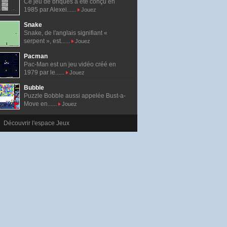
Ce jeu de briques a été conçu en
1985 par Alexei......
Jouez
Snake
Snake, de l'anglais signifiant «
serpent », est......
Jouez
Pacman
Pac-Man est un jeu vidéo créé en
1979 par le......
Jouez
Bubble
Puzzle Bobble aussi appelée Bust-a-
Move en......
Jouez
Découvrir l'espace Jeux