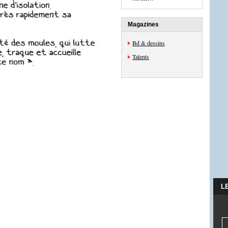
Magazines
Bd & dessins
Talents
L