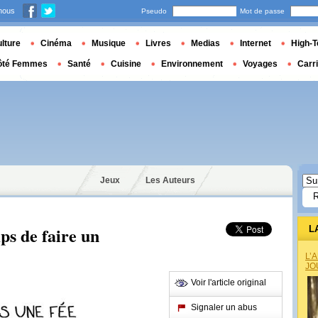
nous
Pseudo
Mot de passe
lture
Cinéma
Musique
Livres
Medias
Internet
High-T
ôté Femmes
Santé
Cuisine
Environnement
Voyages
Carr
Jeux
Les Auteurs
ps de faire un
L
L’
JO
Voir l'article original
Signaler un abus