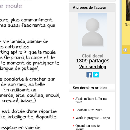
A propos de l’auteur
Ro
Clotildecal
1309
partages
Voir son blog
Ses derniers articles
J’vais m’faire kiffer ma
race!
Football Euro 2012.
Work in progress – Expo
Quand ton mec te
saoule…