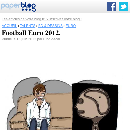
Les articles de votre blog ici ? Inscrivez votre blog !
ACCUEIL
›
TALENTS
›
BD & DESSINS
›
EURO
Football Euro 2012.
Publié le 15 juin 2012 par Clotildecal